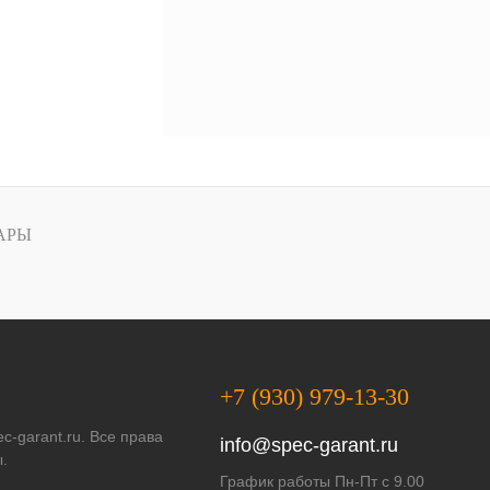
АРЫ
+7 (930) 979-13-30
c-garant.ru. Все права
info@spec-garant.ru
.
График работы Пн-Пт с 9.00