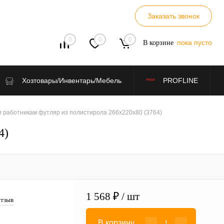
Заказать звонок
0
0
0
пока пусто
В корзине
Хозтовары/Инвентарь/Мебель
PROFLINE
 работникам футляр из полистирола 266х220х80 (3764)
4)
1 568 ₽
/ шт
отзыв
В корзину