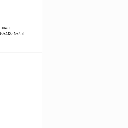
енная
10х100 №7.3
В корзину
Сравнение
В
аличии