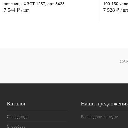
поясницы ФЭСТ 1257, арт. 3423
100-150 чело
7 544 ₽
7 528 ₽
/ шт
/ ш
В корзину
Купить в
Сравнение
1 клик
1 клик
СА
В избранное
Под заказ
Каталог
Наши предложени
Спецодежда
Распродажи и скидки
Спецобувь