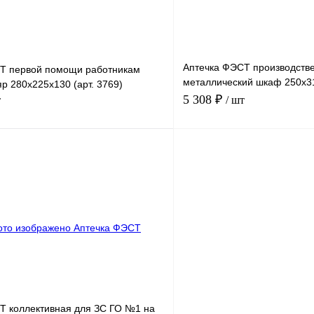
наличии
Аптечка ФЭСТ производств
Т первой помощи работникам
металлический шкаф 250х3
р 280х225х130 (арт. 3769)
(арт.1063)
5 308 ₽
т
/ шт
В корзину
Купить в
Сравнение
Купить в
1 клик
В избранное
В
В избранное
наличии
н
Т коллективная для ЗС ГО №1 на