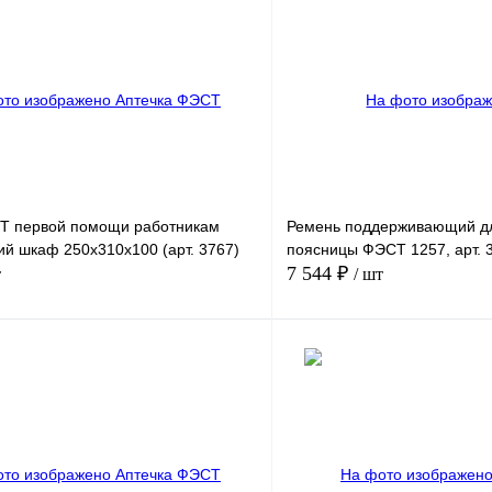
Т первой помощи работникам
Ремень поддерживающий дл
ий шкаф 250х310х100 (арт. 3767)
поясницы ФЭСТ 1257, арт. 
7 544 ₽
т
/ шт
В корзину
Купить в
Сравнение
Купить в
1 клик
В избранное
В
В избранное