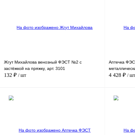
Жгут Михайлова венозный ФЭСТ №2 с
Аптечка ФЭС
застёжкой на пряжку, арт. 3101
металлическ
132 ₽
4 428 ₽
/ шт
/ ш
В корзину
Купить в
Сравнение
1 клик
1 клик
В избранное
Под заказ