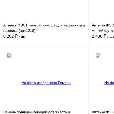
Аптечка ФЭСТ первой помощи для нефтяника и
Аптечка ФЭС
газовика (арт.1218)
мягкий футля
6 282 ₽
2 436 ₽
/ шт
/ ш
В корзину
Купить в
Сравнение
1 клик
1 клик
В избранное
В
наличии
Ремень поддерживающий для живота и
Аптечка ФЭС