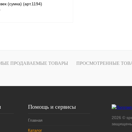
век (сумка) (арт.1194)
т
В корзину
Купить в
Сравнение
МЫЕ ПРОДАВАЕМЫЕ ТОВАРЫ
ПРОСМОТРЕННЫЕ ТОВ
В избранное
Под заказ
я
Помощь и сервисы
2026 © spe
Главная
защищены
Каталог