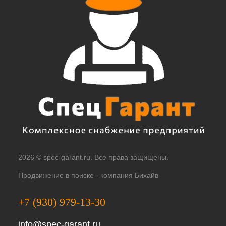
2026 © spec-garant.ru. Все права защищены.
Продвижение в поиске -
компания Бихайв
+7 (930) 979-13-30
info@spec-garant.ru