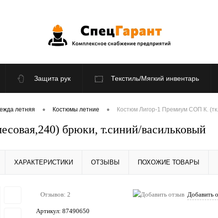
Защита рук
Текстиль/Мягкий инвентарь
По отраслям
Распродажа
•
•
ежда летняя
Костюмы летние
Костюм Лигор-1 Премиум СОП К. (тк
совая,240) брюки, т.синий/васильковый
ХАРАКТЕРИСТИКИ
ОТЗЫВЫ
ПОХОЖИЕ ТОВАРЫ
Отзывов: 2
Добавить 
Артикул:
87490650