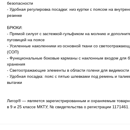
безопасности
- Удобная регулировка посадки: низ куртки с поясом на внутре
резинке
БРЮКИ:
- Прямой силуэт с застежкой-гульфиком на молнию и дополнит
пуговицей на поясе
- Усиленные наколенники из основной ткани со светоотражаю
(СОП)
- Функциональные боковые карманы с наклонным входом для б
хранения
- Светоотражающие элементы в области голени для видимости
- Удобная посадка: пояс с пятью шлевками под ремень и тали
вытачки
Лигор® — является зарегистрированным и охраняемым товар
в 9 и 25 классе МКТУ, № свидетельства о регистрации 1171461.