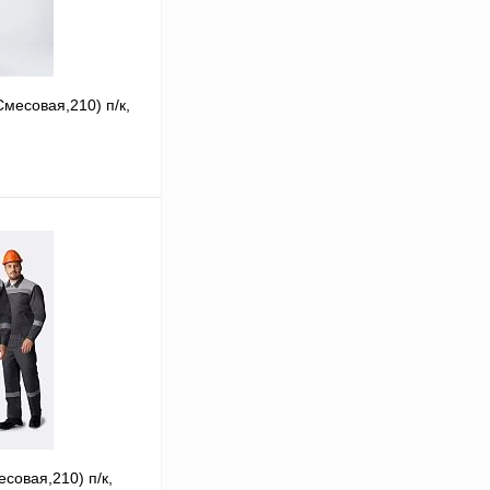
Смесовая,210) п/к,
В корзину
Сравнение
В
аличии
52-54
56-58
совая,210) п/к,