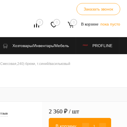
Заказать звонок
0
0
0
пока пусто
В корзине
Хозтовары/Инвентарь/Мебель
PROFLINE
.Смесовая,240) брюки, т.синий/васильковый
2 360 ₽
/ шт
отзыв
В корзину