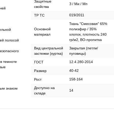
Защитные
З / Ми / Мп
свойства
нней
019/2011
ТР ТС
Ткань "Смесовая" 65%
Основной
полиэфир / 35%
ельной
материал
хлопок, плотность 240
гр/м2, ВО-пропитка
щей полосой
Вид центральной
Закрытая (петли/
езопасного
застежки (куртка)
пуговицы)
 в темноте
12.4.280-2014
ГОСТ
евые
40-42
Размер
158-164
Рост
Доступно на
ным знаком
14
складе