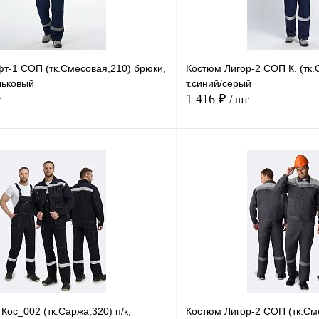
т-1 СОП (тк.Смесовая,210) брюки,
Костюм Лигор-2 СОП К. (тк.
льковый
т.синий/серый
1 416 ₽
т
/ шт
В корзину
Купить в
Сравнение
Купить в
1 клик
В избранное
В
В избранное
наличии
н
Размер
4-46
48-50
52-54
56-58
40-42
44-46
48-50
ос_002 (тк.Саржа,320) п/к,
Костюм Лигор-2 СОП (тк.Сме