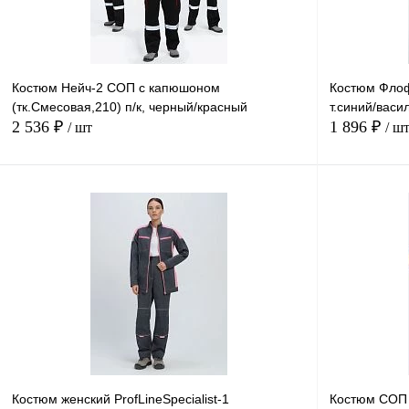
Костюм Нейч-2 СОП с капюшоном
Костюм Флоф
(тк.Смесовая,210) п/к, черный/красный
т.синий/васи
2 536 ₽
1 896 ₽
/ шт
/ ш
В корзину
Купить в
Сравнение
1 клик
1 клик
В избранное
В
наличии
Размер
Размер
40-42
44-46
48-50
52-54
56-58
40-42
4
Костюм женский ProfLineSpecialist-1
Костюм СОП К