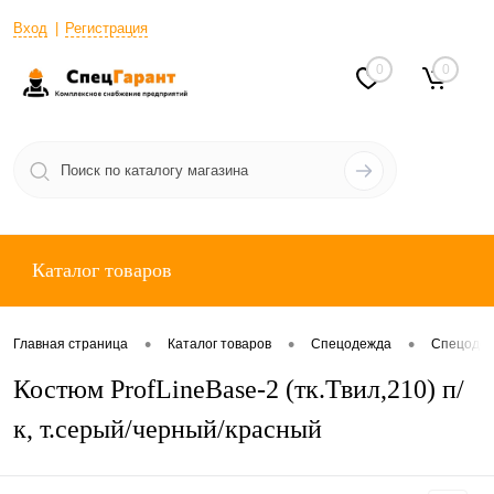
Вход
Регистрация
0
0
Каталог товаров
•
•
•
Главная страница
Каталог товаров
Спецодежда
Спецодеж
Костюм ProfLineBase-2 (тк.Твил,210) п/
к, т.серый/черный/красный