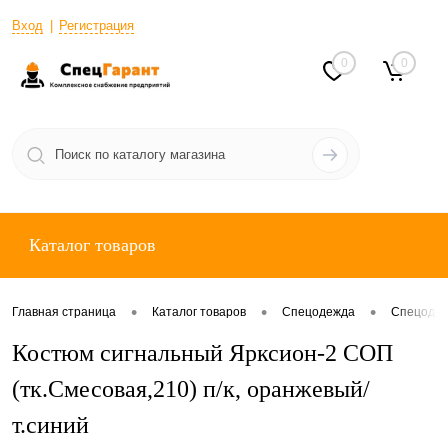
Вход
Регистрация
0
0
Каталог товаров
•
•
•
Главная страница
Каталог товаров
Спецодежда
Спецодеж
Костюм сигнальный Ярксион-2 СОП
(тк.Смесовая,210) п/к, оранжевый/
т.синий