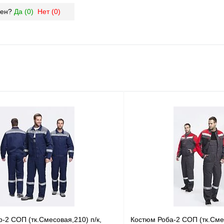
зен?
Да (
0
)
Нет (
0
)
-2 СОП (тк.Смесовая,210) п/к,
Костюм Роба-2 СОП (тк.Смес