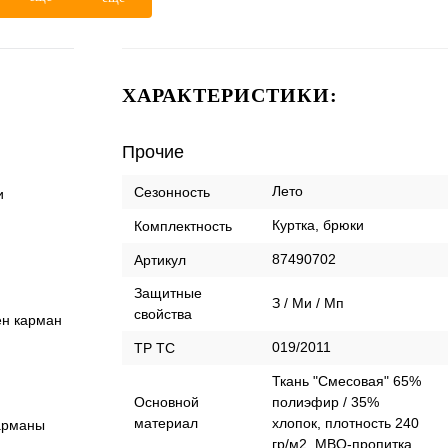
ХАРАКТЕРИСТИКИ:
Прочие
Лето
Сезонность
и
Куртка, брюки
Комплектность
87490702
Артикул
Защитные
З / Ми / Мп
свойства
ен карман
019/2011
ТР ТС
Ткань "Смесовая" 65%
Основной
полиэфир / 35%
материал
хлопок, плотность 240
арманы
гр/м2, МВО-пропитка