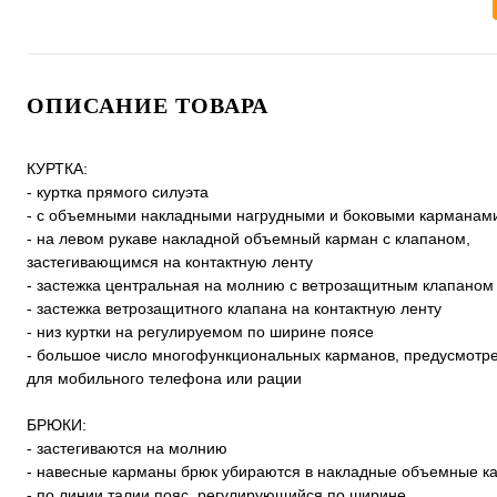
ОПИСАНИЕ ТОВАРА
КУРТКА:
- куртка прямого силуэта
- с объемными накладными нагрудными и боковыми карманам
- на левом рукаве накладной объемный карман с клапаном,
застегивающимся на контактную ленту
- застежка центральная на молнию с ветрозащитным клапаном
- застежка ветрозащитного клапана на контактную ленту
- низ куртки на регулируемом по ширине поясе
- большое число многофункциональных карманов, предусмотр
для мобильного телефона или рации
БРЮКИ:
- застегиваются на молнию
- навесные карманы брюк убираются в накладные объемные к
- по линии талии пояс, регулирующийся по ширине