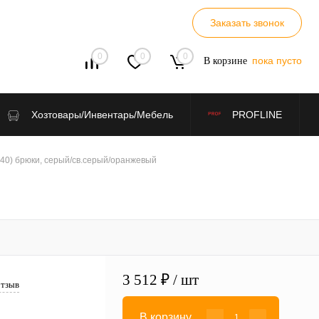
Заказать звонок
0
0
0
пока пусто
В корзине
Хозтовары/Инвентарь/Мебель
PROFLINE
40) брюки, серый/св.серый/оранжевый
3 512 ₽
/ шт
отзыв
В корзину