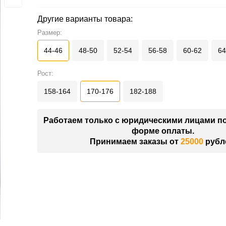
Другие варианты товара:
Размер:
44-46
48-50
52-54
56-58
60-62
64
Рост:
158-164
170-176
182-188
Работаем только с юридическими лицами п
форме оплаты.
Принимаем заказы от
25000
рубл