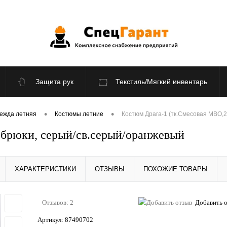
Защита рук
Текстиль/Мягкий инвентарь
По отраслям
Распродажа
•
•
ежда летняя
Костюмы летние
Костюм Драга-1 (тк.Смесовая МВО,2
 брюки, серый/св.серый/оранжевый
ХАРАКТЕРИСТИКИ
ОТЗЫВЫ
ПОХОЖИЕ ТОВАРЫ
Отзывов: 2
Добавить 
Артикул:
87490702