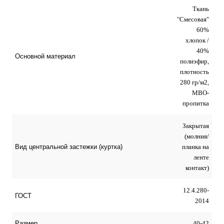
Ткань
"Смесовая"
60%
хлопок /
40%
Основной материал
полиэфир,
плотность
280 гр/м2,
МВО-
пропитка
Закрытая
(молния/
планка на
Вид центральной застежки (куртка)
ленте
контакт)
12.4.280-
ГОСТ
2014
40-42
Размер