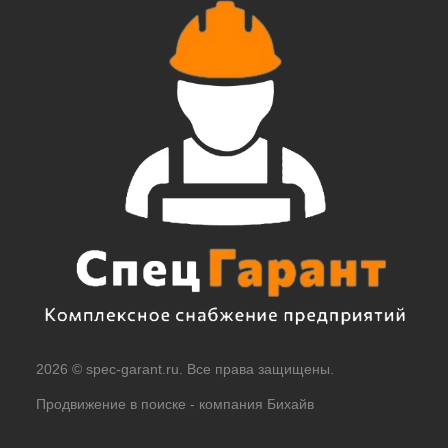
2026 © spec-garant.ru. Все права защищены.
Продвижение в поиске -
компания Бихайв