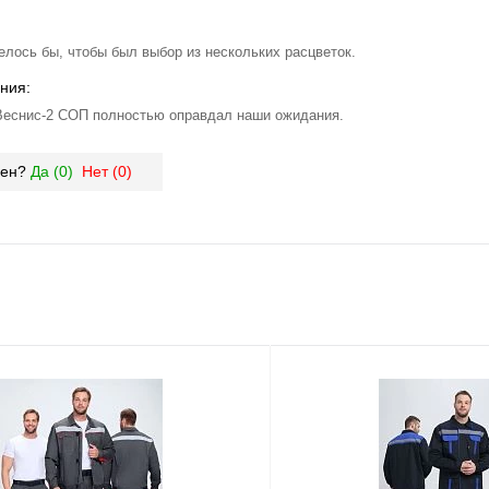
елось бы, чтобы был выбор из нескольких расцветок.
ния:
Веснис-2 СОП полностью оправдал наши ожидания.
зен?
Да (
0
)
Нет (
0
)