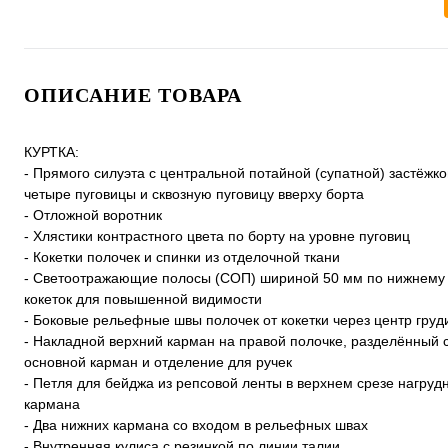
ОПИСАНИЕ ТОВАРА
КУРТКА:
- Прямого силуэта с центральной потайной (супатной) застёжко
четыре пуговицы и сквозную пуговицу вверху борта
- Отложной воротник
- Хлястики контрастного цвета по борту на уровне пуговиц
- Кокетки полочек и спинки из отделочной ткани
- Светоотражающие полосы (СОП) шириной 50 мм по нижнему
кокеток для повышенной видимости
- Боковые рельефные швы полочек от кокетки через центр груд
- Накладной верхний карман на правой полочке, разделённый 
основной карман и отделение для ручек
- Петля для бейджа из репсовой ленты в верхнем срезе нагруд
кармана
- Два нижних кармана со входом в рельефных швах
- Внутренняя кулиса с резинкой по линии талии