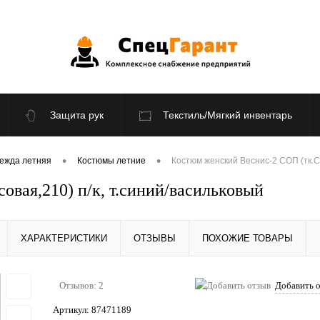
Защита рук
Текстиль/Мягкий инвентарь
По отраслям
Распродажа
•
•
ежда летняя
Костюмы летние
Костюм женский Веснис-2 СОП (тк.См
вая,210) п/к, т.синий/васильковый
ХАРАКТЕРИСТИКИ
ОТЗЫВЫ
ПОХОЖИЕ ТОВАРЫ
Отзывов: 2
Добавить 
Артикул:
87471189