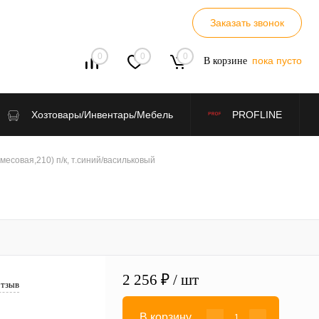
Заказать звонок
0
0
0
пока пусто
В корзине
Хозтовары/Инвентарь/Мебель
PROFLINE
есовая,210) п/к, т.синий/васильковый
2 256 ₽
/ шт
отзыв
В корзину