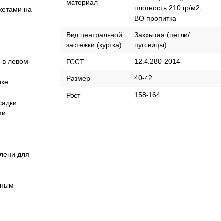
материал
плотность 210 гр/м2,
жетами на
ВО-пропитка
Вид центральной
Закрытая (петли/
застежки (куртка)
пуговицы)
ы в левом
12.4.280-2014
ГОСТ
40-42
Размер
чке
158-164
Рост
садки
ми
лени для
рным