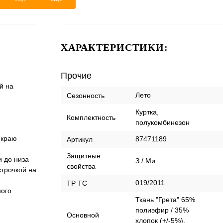
ХАРАКТЕРИСТИКИ:
Прочие
й на
Лето
Сезонность
Куртка,
Комплектность
полукомбинезон
 краю
87471189
Артикул
Защитные
и до низа
З / Ми
свойства
строчкой на
019/2011
ТР ТС
ного
Ткань "Грета" 65%
полиэфир / 35%
Основной
хлопок (+/-5%),