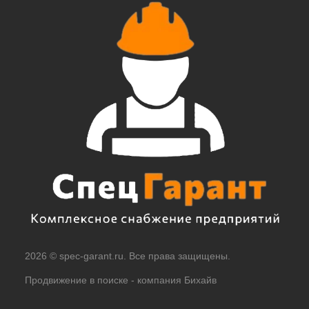
2026 © spec-garant.ru. Все права защищены.
Продвижение в поиске -
компания Бихайв