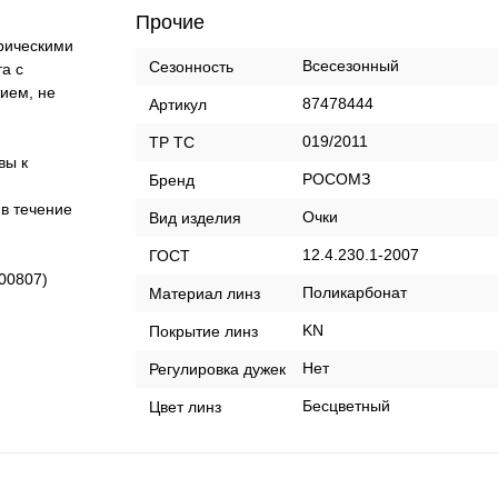
Прочие
рическими
Всесезонный
Сезонность
а с
ием, не
87478444
Артикул
019/2011
ТР ТС
вы к
РОСОМЗ
Бренд
в течение
Очки
Вид изделия
12.4.230.1-2007
ГОСТ
00807)
Поликарбонат
Материал линз
KN
Покрытие линз
Нет
Регулировка дужек
Бесцветный
Цвет линз