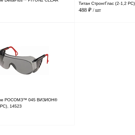
ые DeltaPlus™ PITON2 CLEAR
Титан СтронгГлас (2-1,2 PC)
488 ₽
/ шт
В корзину
Купить в
Сравнение
Купить в
1 клик
В избранное
В
В избранное
наличии
тые РОСОМЗ™ 045 ВИЗИОН®
 PС), 14523