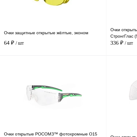
Очки открыт
Очки защитные открытые жёлтые, эконом
СтронгГлас (
64 ₽
336 ₽
/ шт
/ шт
В корзину
Купить в
Сравнение
1 клик
1 клик
В избранное
Под заказ
Очки открытые РОСОМЗ™ фотохромные О15