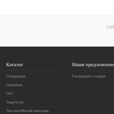
В корзину
Купить в
Сравнение
1 клик
1 клик
СА
В избранное
В
наличии
Каталог
Наши предложени
Спецодежда
Распродажи и скидки
Спецобувь
СИЗ
Защита рук
Текстиль/Мягкий инвентарь