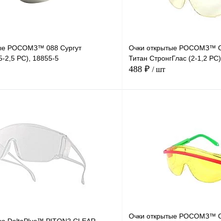
ые РОСОМЗ™ 088 Сургут
Очки открытые РОСОМЗ™ 
5-2,5 PС), 18855-5
Титан СтронгГлас (2-1,2 PC)
488 ₽
/ шт
В корзину
Купить в
Сравнение
Купить в
1 клик
В избранное
Под заказ
В избранное
Очки открытые РОСОМЗ™ 