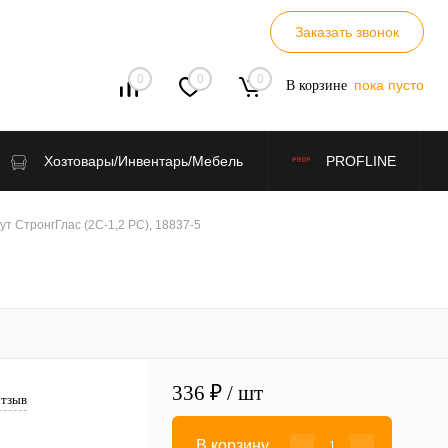
Заказать звонок
0
0
0
пока пусто
В корзине
Хозтовары/Инвентарь/Мебель
PROFLINE
 СтронгГлас (2С-1,2 PС), 18837-5
336 ₽
/ шт
отзыв
В корзину