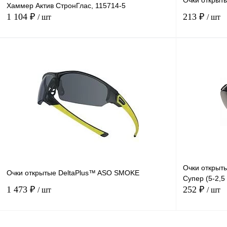
Очки открыт
Хаммер Актив СтронГлас, 115714-5
1 104 ₽
213 ₽
/ шт
/ шт
В корзину
Купить в
Сравнение
1 клик
1 клик
В избранное
Под заказ
Очки откры
Очки открытые DeltaPlus™ ASO SMOKE
Супер (5-2,5
1 473 ₽
252 ₽
/ шт
/ шт