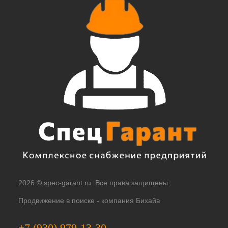
2026 © spec-garant.ru. Все права защищены.
Продвижение в поиске -
компания Бихайв
+7 (930) 979-13-30