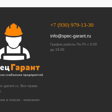
+7 (930) 979-13-30
info@spec-garant.ru
График работы Пн-Пт с 9.00
до 18.00
c-garant.ru. Все права
.
ие в поиске -
компания