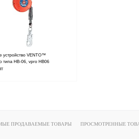
Купить в
Сравнение
Купить в
1 клик
В избранное
Под заказ
В избранное
е устройство VENTO™
 типа НВ-06, vpro HB06
шт
В корзину
Купить в
Сравнение
МЫЕ ПРОДАВАЕМЫЕ ТОВАРЫ
ПРОСМОТРЕННЫЕ ТОВ
В избранное
В
наличии