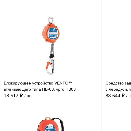
В корзину
Купить в
Сравнение
1 клик
1 клик
В избранное
Под заказ
Блокирующее устройство VENTO™
Средство за
втягивающего типа НВ-03, vpro HB03
с лебедкой, 
18 512 ₽
88 644 ₽
/ шт
/ 
В корзину