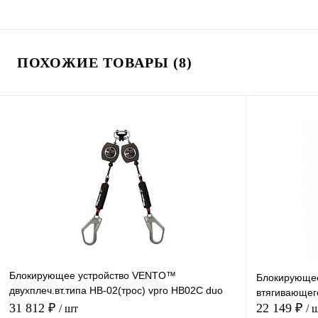
ПОХОЖИЕ ТОВАРЫ (8)
Блокирующее устройство VENTO™
Блокирующее
двухплеч.вт.типа НВ-02(трос) vpro HB02C duo
втягивающег
0051
31 812 ₽
22 149 ₽
/ шт
/ 