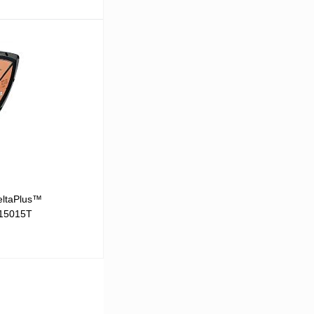
В корзину
Сравнение
Под заказ
eltaPlus™
N15015T
В корзину