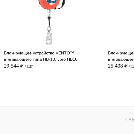
Купить в
Сравнение
1 клик
1 клик
В избранное
В
наличии
Блокирующее устройство VENTO™
Блокирующе
втягивающего типа НВ-10, vpro HB10
втягивающего
29 544 ₽
25 408 ₽
/ шт
/ 
В корзину
Купить в
Сравнение
1 клик
1 клик
СА
В избранное
В
наличии