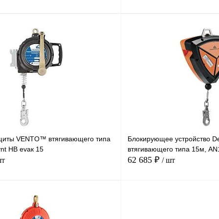
В корзину
Купить в
Сравнение
Купить в
1 клик
В избранное
Под заказ
В избранное
щиты VENTO™ втягивающего типа
Блокирующее устройство D
vnt HB evaк 15
втягивающего типа 15м, A
62 685 ₽
шт
/ шт
В корзину