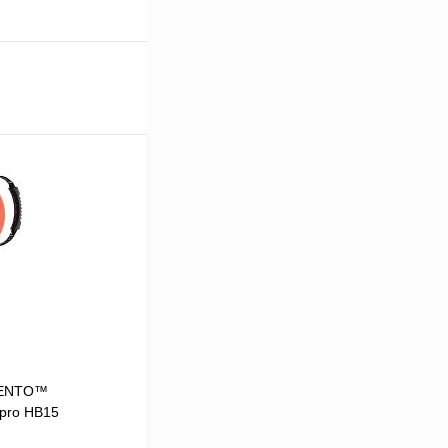
VENTO™
vpro HB15