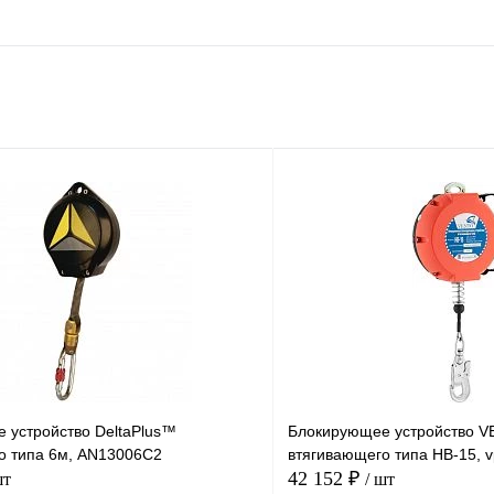
 устройство DeltaPlus™
Блокирующее устройство 
о типа 6м, AN13006C2
втягивающего типа НВ-15, 
42 152 ₽
шт
/ шт