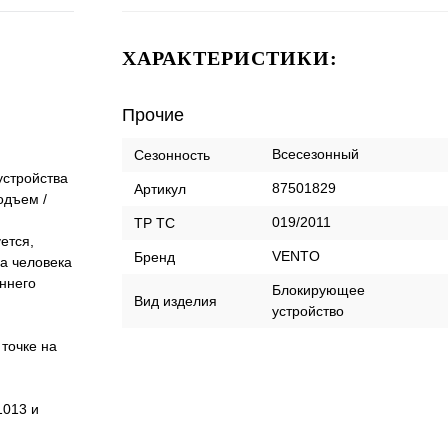
ХАРАКТЕРИСТИКИ:
Прочие
Всесезонный
Сезонность
устройства
87501829
Артикул
одъем /
019/2011
ТР ТС
ется,
VENTO
Бренд
а человека
еннего
Блокирующее
Вид изделия
устройство
точке на
1013 и