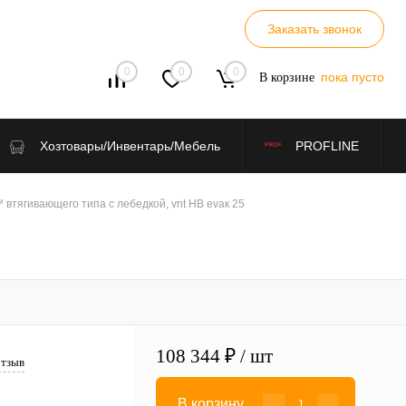
Заказать звонок
0
0
0
пока пусто
В корзине
Хозтовары/Инвентарь/Мебель
PROFLINE
тягивающего типа с лебедкой, vnt HB evaк 25
108 344 ₽
/ шт
отзыв
В корзину