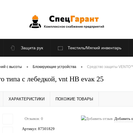
Защита рук
Текстиль/Мягкий инвентарь
По отраслям
Распродажа
•
•
ний с высоты
Блокирующие устройства
Средство защиты VENTO™ в
типа с лебедкой, vnt HB evaк 25
ХАРАКТЕРИСТИКИ
ПОХОЖИЕ ТОВАРЫ
Отзывов: 0
Добавить 
Артикул:
87501829