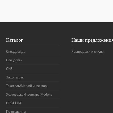
Каталог
Наши предложени
Спецодежда
Распродажи и скидки
Спецобувь
СИЗ
Защита рук
Текстиль/Мягкий инвентарь
Хозтовары/Инвентарь/Мебель
PROFLINE
По отраслям