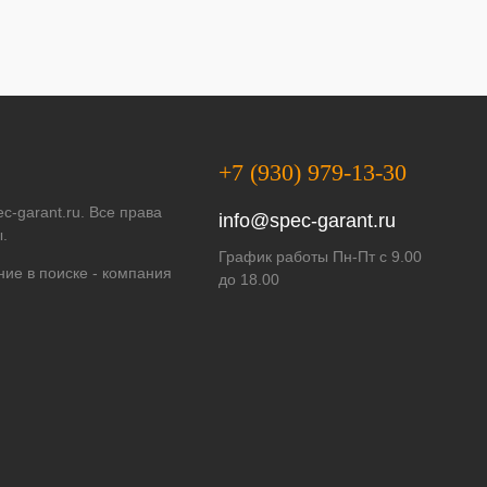
+7 (930) 979-13-30
c-garant.ru. Все права
info@spec-garant.ru
.
График работы Пн-Пт с 9.00
ие в поиске -
компания
до 18.00