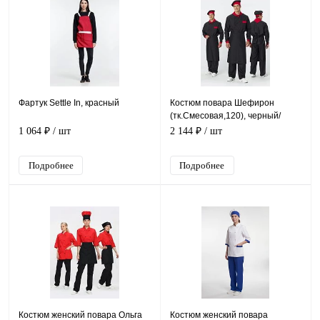
Фартук Settle In, красный
Костюм повара Шефирон
(тк.Смесовая,120), черный/
красный
1 064 ₽
/ шт
2 144 ₽
/ шт
Подробнее
Подробнее
Костюм женский повара Ольга
Костюм женский повара