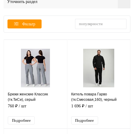
Уточнить раздел
популярности
Фильтр
Брюки женские Классик
Китель повара Гарво
(тк.ТиСи), серый
(тк.Смесовая,160), черный
760 ₽
/ шт
1 696 ₽
/ шт
Подробнее
Подробнее