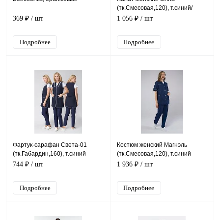
(тк.Смесовая,120), т.синий/
белый
369 ₽
/ шт
1 056 ₽
/ шт
Подробнее
Подробнее
Фартук-сарафан Света-01
Костюм женский Магнэль
(тк.Габардин,160), т.синий
(тк.Смесовая,120), т.синий
744 ₽
/ шт
1 936 ₽
/ шт
Подробнее
Подробнее