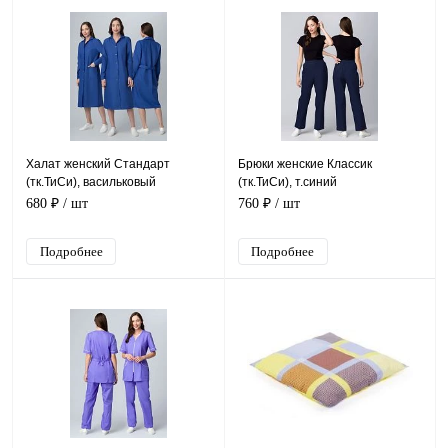
Халат женский Стандарт
Брюки женские Классик
(тк.ТиСи), васильковый
(тк.ТиСи), т.синий
680 ₽
/ шт
760 ₽
/ шт
Подробнее
Подробнее