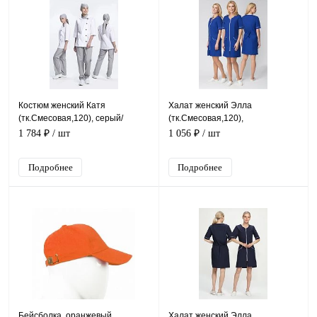
Костюм женский Катя
Халат женский Элла
(тк.Смесовая,120), серый/
(тк.Смесовая,120),
белый
васильковый/белый
1 784 ₽
/ шт
1 056 ₽
/ шт
Подробнее
Подробнее
Бейсболка, оранжевый
Халат женский Элла