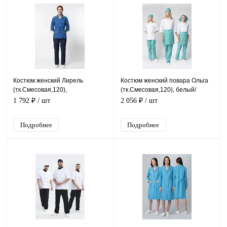
Костюм женский Лирель
Костюм женский повара Ольга
(тк.Смесовая,120),
(тк.Cмесовая,120), белый/
васильковый/т.синий
бирюзовый
1 792 ₽
/ шт
2 056 ₽
/ шт
Подробнее
Подробнее