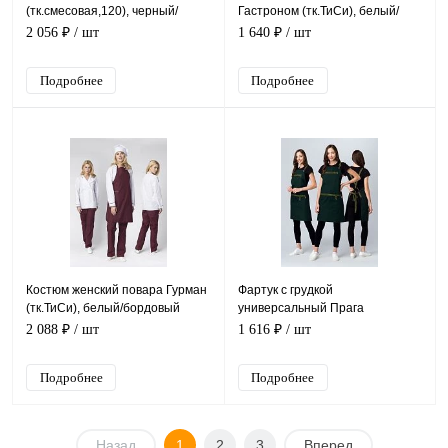
(тк.смесовая,120), черный/
Гастроном (тк.ТиСи), белый/
красный
васильковый
2 056 ₽
/ шт
1 640 ₽
/ шт
Подробнее
Подробнее
Костюм женский повара Гурман
Фартук с грудкой
(тк.ТиСи), белый/бордовый
универсальный Прага
(тк.Форвард,210), хаки (023)
2 088 ₽
/ шт
1 616 ₽
/ шт
Подробнее
Подробнее
Назад
1
2
3
Вперед