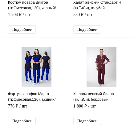
Костюм повара Виктор
Халат женский Стандарт Н.
(тк.Смесовая,120), черный/
(тк.ТиСи), голубой
белый
1 704 ₽
/ шт
530 ₽
/ шт
Подробнее
Подробнее
Фартук-сарафан Марго
Костюм женский Диана
(тк.Смесовая,120), т.синий/
(тк.ТиСи), бордовый
васильковый
776 ₽
/ шт
1 800 ₽
/ шт
Подробнее
Подробнее