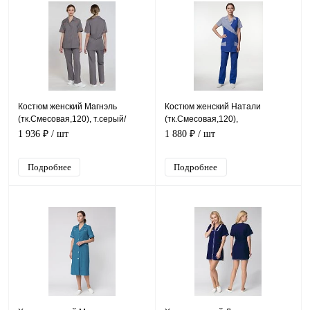
Костюм женский Магнэль
Костюм женский Натали
(тк.Смесовая,120), т.серый/
(тк.Смесовая,120),
оранжевый
васильковый/полоска
1 936 ₽
/ шт
1 880 ₽
/ шт
Подробнее
Подробнее