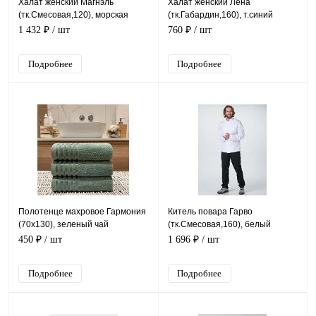
Халат женский Магнэль
Халат женский Лена
(тк.Смесовая,120), морская
(тк.Габардин,160), т.синий
волна
1 432 ₽
/ шт
760 ₽
/ шт
Подробнее
Подробнее
Полотенце махровое Гармония
Китель повара Гарво
(70х130), зеленый чай
(тк.Смесовая,160), белый
450 ₽
/ шт
1 696 ₽
/ шт
Подробнее
Подробнее