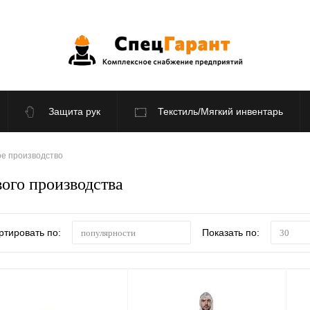
Защита рук
Текстиль/Мягкий инвентарь
По отраслям
Распродажа
е производство
ого производства
ртировать по:
Показать по:
популярности
30