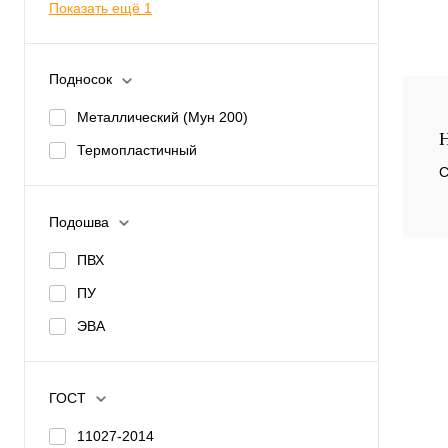
Показать ещё 1
Подносок
Купи
Металлический (Мун 200)
Н
Термопластичный
избр
С
Раз
Подошва
45
ПВХ
42
ПУ
ЭВА
ГОСТ
11027-2014