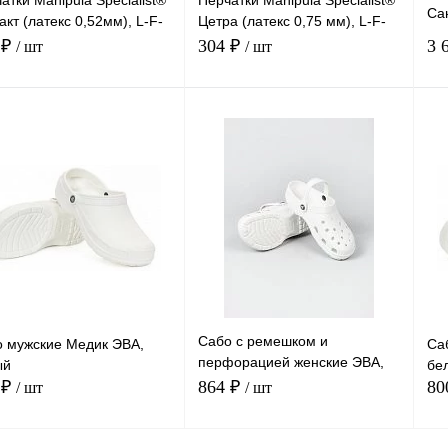
атки Manipula Specialist®
Перчатки Manipula Specialist®
Са
акт (латекс 0,52мм), L-F-
Цетра (латекс 0,75 мм), L-F-
4
CG-945
04/CG-947
 ₽
304 ₽
3 
/ шт
/ шт
4
В корзину
В корзину
Сравнение
Сравнение
ть в 1 клик
Купить в 1 клик
Куп
В
В
анное
В наличии
избранное
В наличии
изб
мер
Размер
Ра
10,5
7-7,5
9-9,5
8-8,5
10-10,5
7-7,5
9-9,5
8-8,5
4
Сабо с ремешком и
 мужские Медик ЭВА,
Са
перфорацией женские ЭВА,
ый
бе
4
белый
 ₽
864 ₽
80
/ шт
/ шт
3