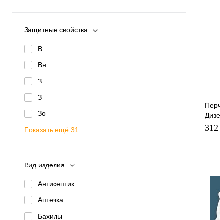
Защитные свойства
Купи
В
Вн
избр
З
Раз
З
9
Перч
Зо
Дизе
06/
312
Показать ещё 31
Вид изделия
Антисептик
Аптечка
Купи
Бахилы