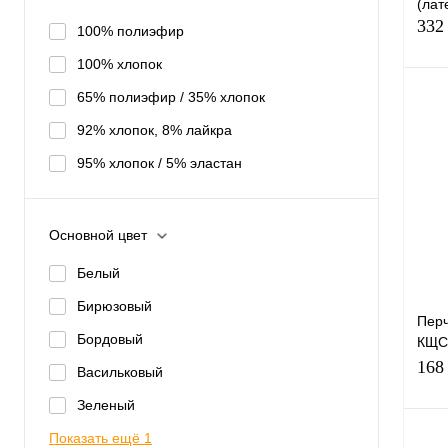
(лат
332
100% полиэфир
100% хлопок
65% полиэфир / 35% хлопок
92% хлопок, 8% лайкра
95% хлопок / 5% эластан
Купи
Основной цвет
избр
Белый
Раз
Бирюзовый
9
Перч
Бордовый
КЩС-
942
168
Васильковый
Зеленый
Показать ещё 1