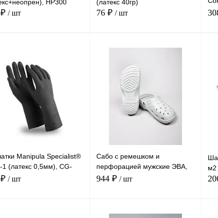
Со
екс+неопрен), HP300
(латекс 40гр)
0,
 ₽
76 ₽
30
/ шт
/ шт
В корзину
В корзину
Сравнение
Сравнение
ть в 1 клик
Купить в 1 клик
Куп
В
В
анное
В наличии
избранное
В наличии
изб
мер
Размер
Ра
10
11
7
8
9
10
7
8
10
атки Manipula Specialist®
Сабо с ремешком и
Ша
1 (латекс 0,5мм), CG-
перфорацией мужские ЭВА,
м2 
белый
 ₽
944 ₽
20
/ шт
/ шт
В корзину
В корзину