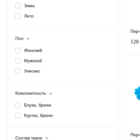
Зима
избр
Лето
Раз
9
Перч
Пол
120
Женский
Мужской
Унисекс
Комплектность
Купи
Блуза, брюки
избр
Куртка, брюки
Раз
1
Перч
Состав ткани