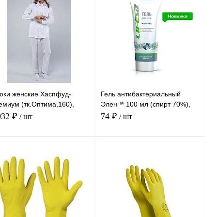
юки женские Хаспфуд-
Гель антибактериальный
емиум (тк.Оптима,160),
Элен™ 100 мл (спирт 70%),
лый
арт.1036
032 ₽
74 ₽
/ шт
/ шт
В корзину
В корзину
Сравнение
Сравнение
ить в 1 клик
Купить в 1 клик
В
В