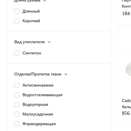
Длина рукава
Перч
Конт
Длинный
02/
184
Короткий
Вид утеплителя
Синтепон
Купи
Отделка/Пропитка ткани
избр
Антисминаемая
Раз
Водоотталкивающая
10-
Сабо
Водоупорная
бел
856
Малоусадочная
Формодержащая