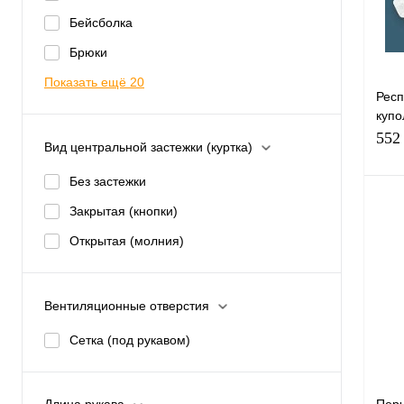
Бейсболка
избр
Брюки
Раз
Показать ещё 20
9
Респ
купо
(5 ш
552
Вид центральной застежки (куртка)
Без застежки
Закрытая (кнопки)
Открытая (молния)
Купи
Вентиляционные отверстия
Сетка (под рукавом)
избр