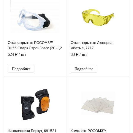
Очки закрытые РОСОМЗ™
Очки открытые Люцерна,
ЗН55 Спарк СтронГласс (2С-1,2
жёлтые, 7717
PC), 25537
624 ₽
/ шт
83 ₽
/ шт
Подробнее
Подробнее
Наколенники Беркут, 691521
Комплект РОСОМЗ™