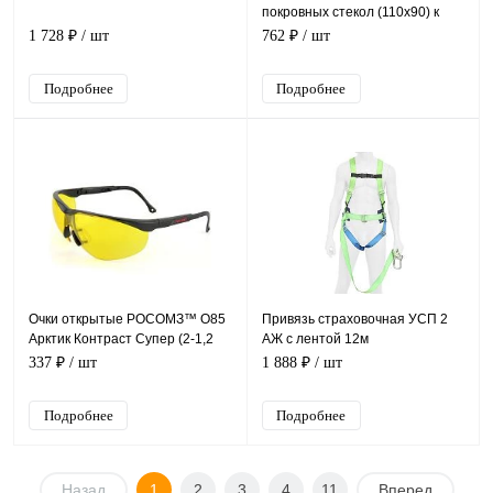
покровных стекол (110х90) к
щитку сварщика (10 шт), 00230
1 728 ₽
/ шт
762 ₽
/ шт
Подробнее
Подробнее
Очки открытые РОСОМЗ™ О85
Привязь страховочная УСП 2
Арктик Контраст Супер (2-1,2
АЖ с лентой 12м
PC), 18536
337 ₽
/ шт
1 888 ₽
/ шт
Подробнее
Подробнее
Назад
1
2
3
4
11
Вперед