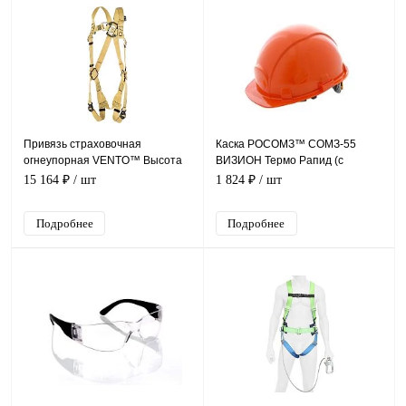
Привязь страховочная
Каска РОСОМЗ™ СОМЗ-55
огнеупорная VENTO™ Высота
ВИЗИОН Термо Рапид (с
041К, vst 041K
храповиком), оранжевый 79714
15 164 ₽
/ шт
1 824 ₽
/ шт
Подробнее
Подробнее