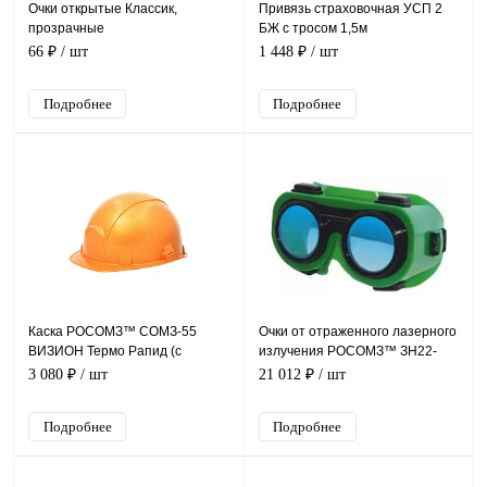
Очки открытые Классик,
Привязь страховочная УСП 2
прозрачные
БЖ с тросом 1,5м
66 ₽
/ шт
1 448 ₽
/ шт
Подробнее
Подробнее
Каска РОСОМЗ™ СОМЗ-55
Очки от отраженного лазерного
ВИЗИОН Термо Рапид (с
излучения РОСОМЗ™ ЗН22-
храповиком), золотистый 79712
С3С22 Лазер, 22203
3 080 ₽
/ шт
21 012 ₽
/ шт
Подробнее
Подробнее