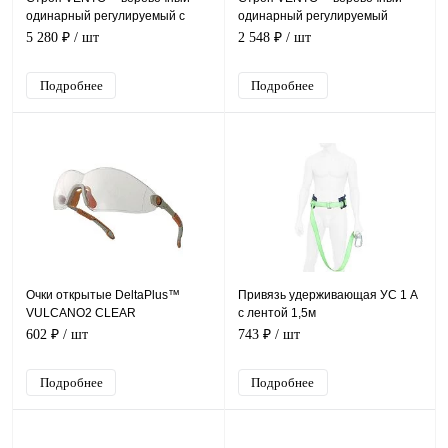
одинарный регулируемый с
одинарный регулируемый
амортизатором аК12p
В12р, vnt B12p
5 280 ₽
/ шт
2 548 ₽
/ шт
огнеупорный, vnt aК12p
Подробнее
Подробнее
Очки открытые DeltaPlus™
Привязь удерживающая УС 1 А
VULCANO2 CLEAR
с лентой 1,5м
602 ₽
/ шт
743 ₽
/ шт
Подробнее
Подробнее