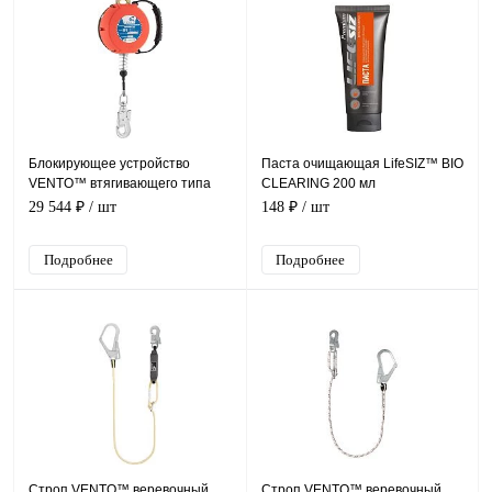
Блокирующее устройство
Паста очищающая LifeSIZ™ BIO
VENTO™ втягивающего типа
CLEARING 200 мл
НВ-10, vpro HB10
29 544 ₽
/ шт
148 ₽
/ шт
Подробнее
Подробнее
Строп VENTO™ веревочный
Строп VENTO™ веревочный