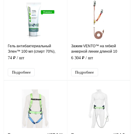
Гель антибактериальный
Зажим VENTO™ на гибкой
Элен™ 100 мл (спирт 70%),
анкерной линии длиной 10
арт.1036
метров, vpro 0087/vnt087
74 ₽
/ шт
6 304 ₽
/ шт
Подробнее
Подробнее