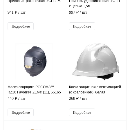
Привязь страховочная УСП 2 Ж
Привязь удерживающая УС 1 Г
с цепью 1,5м
941 ₽
/ шт
997 ₽
/ шт
Подробнее
Подробнее
Маска сварщика РОСОМЗ™
Каска защитная с вентиляцией
RZ10 Favori®T ZEN® (11), 55165
(с храповиком), белая
440 ₽
/ шт
268 ₽
/ шт
Подробнее
Подробнее