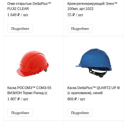
Очки открытые DeltaPlus™
Крем регенерирующий Элен™
FUJI2 CLEAR
100мл, арт.1022
1 649 ₽
/ шт
55 ₽
/ шт
Подробнее
Подробнее
Каска РОСОМЗ™ СОМЗ-55
Каска DeltaPlus™ QUARTZ UP III
ВИЗИОН Термо Рапид (с
(с храповиком), синий
храповиком), красный 79716
1 807 ₽
/ шт
869 ₽
/ шт
Подробнее
Подробнее