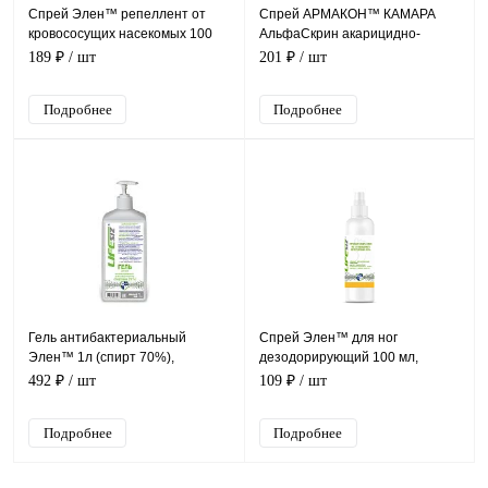
Спрей Элен™ репеллент от
Спрей АРМАКОН™ КАМАРА
кровососущих насекомых 100
АльфаСкрин акарицидно-
мл, арт.1003
репеллентное средство 100 мл,
189 ₽
/ шт
201 ₽
/ шт
1234
Подробнее
Подробнее
Гель антибактериальный
Спрей Элен™ для ног
Элен™ 1л (спирт 70%),
дезодорирующий 100 мл,
арт.1037
арт.1002
492 ₽
/ шт
109 ₽
/ шт
Подробнее
Подробнее