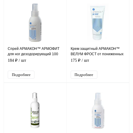
Спрей АРМАКОН™ АРМОФИТ
Крем защитный АРМАКОН™
для ног дезодорирующий 100
ВЕЛУМ ФРОСТ от пониженных
мл, 1178
температур 100 мл, 1201
184 ₽
/ шт
175 ₽
/ шт
Подробнее
Подробнее