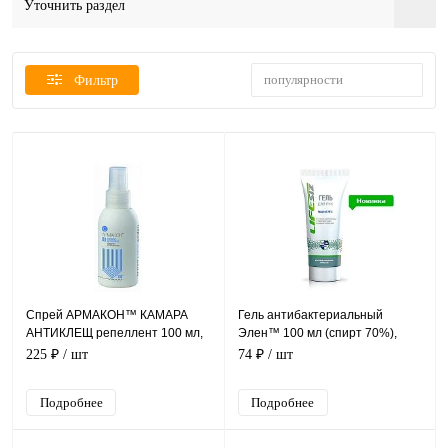
Уточнить раздел
популярности
Фильтр
Спрей АРМАКОН™ КАМАРА
Гель антибактериальный
АНТИКЛЕЩ репеллент 100 мл,
Элен™ 100 мл (спирт 70%),
1202
арт.1036
225 ₽
/ шт
74 ₽
/ шт
Подробнее
Подробнее