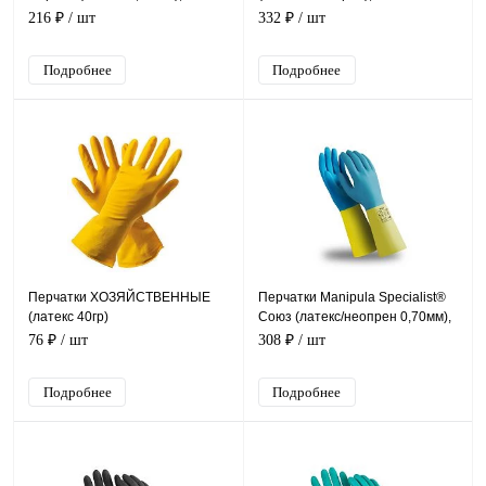
14/CG-946
216 ₽
/ шт
332 ₽
/ шт
Подробнее
Подробнее
Перчатки ХОЗЯЙСТВЕННЫЕ
Перчатки Manipula Specialist®
(латекс 40гр)
Союз (латекс/неопрен 0,70мм),
LN-F-05/CG-971
76 ₽
/ шт
308 ₽
/ шт
Подробнее
Подробнее