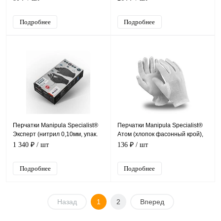
Подробнее
Подробнее
Перчатки Manipula Specialist®
Перчатки Manipula Specialist®
Эксперт (нитрил 0,10мм, упак.
Атом (хлопок фасонный крой),
50пар), DG-023
ТТ-44/MG-103
1 340 ₽
/ шт
136 ₽
/ шт
Подробнее
Подробнее
Назад
1
2
Вперед