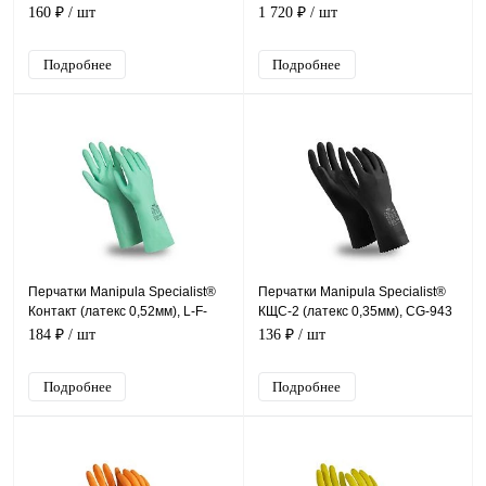
(нейлон+полиуретан), TPU-
2,1мм), NP-T-18/CG-974
160 ₽
/ шт
1 720 ₽
/ шт
12/MG-161
Подробнее
Подробнее
Перчатки Manipula Specialist®
Перчатки Manipula Specialist®
Контакт (латекс 0,52мм), L-F-
КЩС-2 (латекс 0,35мм), CG-943
02/CG-945
184 ₽
/ шт
136 ₽
/ шт
Подробнее
Подробнее