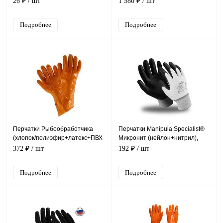
26 ₽
/ шт
1 580 ₽
/ шт
Подробнее
Подробнее
Перчатки Рыбообработчика
Перчатки Manipula Specialist®
(хлопок/полиэфир+латекс+ПВХ
Микронит (нейлон+нитрил),
крошка)
TNI-14/MG-121
372 ₽
/ шт
192 ₽
/ шт
Подробнее
Подробнее