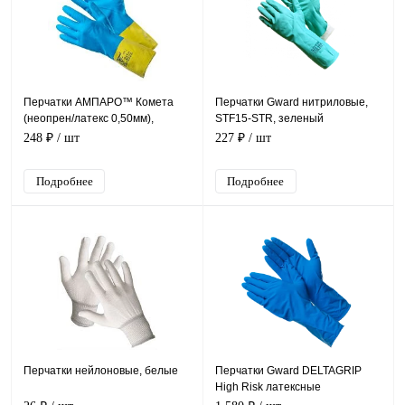
Перчатки АМПАРО™ Комета
Перчатки Gward нитриловые,
(неопрен/латекс 0,50мм),
STF15-STR, зеленый
457415
248 ₽
/ шт
227 ₽
/ шт
Подробнее
Подробнее
Перчатки нейлоновые, белые
Перчатки Gward DELTAGRIP
High Risk латексные
неопудренные (упак. 25пар)