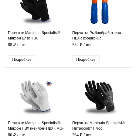
Перчатки Manipula Specialist®
Перчатки Рыбообработчика
Микрон Блэк ПВХ
ПВХ с крошкой, с
(нейлон+ПВХ), MG-112
нарукавниками
88 ₽
/ шт
552 ₽
/ шт
Подробнее
Подробнее
Перчатки Manipula Specialist®
Перчатки Manipula Specialist®
Микрон ПВХ (нейлон+ПВХ), MG-
Нитрософт Плюс
111
(нейлон+нитрил), NI-80/MG-123
80 ₽
/ шт
264 ₽
/ шт