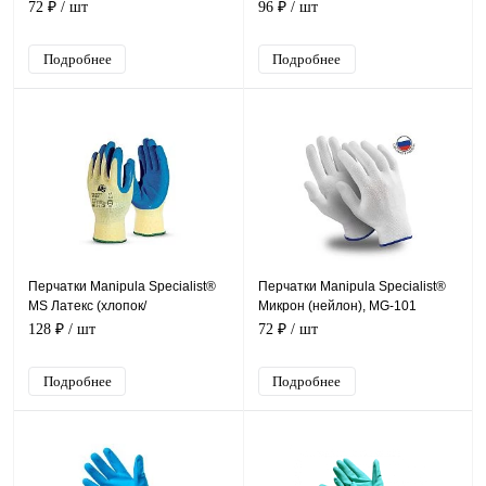
(полиэфир+полиуретан), MG-
72 ₽
/ шт
96 ₽
/ шт
165
Подробнее
Подробнее
Перчатки Manipula Specialist®
Перчатки Manipula Specialist®
MS Латекс (хлопок/
Микрон (нейлон), MG-101
полиэфир+латекс), MS 010/MS-
128 ₽
/ шт
72 ₽
/ шт
141
Подробнее
Подробнее