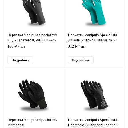
Перчатки Manipula Specialist®
Перчатки Manipula Specialist®
КЩС-1 (латекс 0,5мм), CG-942
Дизель (нитрил 0,38мм), N-F-
06/CG-922
168 ₽
/ шт
312 ₽
/ шт
Подробнее
Подробнее
Перчатки Manipula Specialist®
Перчатки Manipula Specialist®
Микропол
Неофлекс (интерлок+неопрен