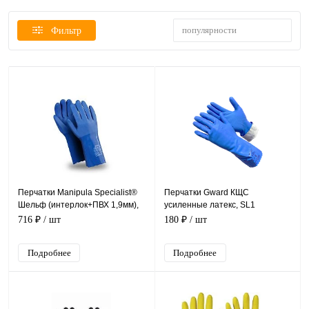
популярности
Фильтр
Перчатки Manipula Specialist®
Перчатки Gward КЩС
Шельф (интерлок+ПВХ 1,9мм),
усиленные латекс, SL1
P-T-23/CG-981
716 ₽
/ шт
180 ₽
/ шт
Подробнее
Подробнее