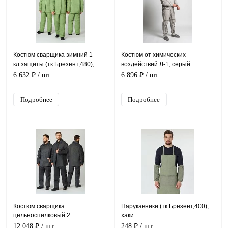
Костюм сварщика зимний 1
Костюм от химических
кл.защиты (тк.Брезент,480),
воздействий Л-1, серый
хаки
6 632 ₽
/ шт
6 896 ₽
/ шт
Подробнее
Подробнее
Костюм сварщика
Нарукавники (тк.Брезент,400),
цельноспилковый 2
хаки
кл.защиты(Спилок 0,9-1,2),
12 048 ₽
/ шт
248 ₽
/ шт