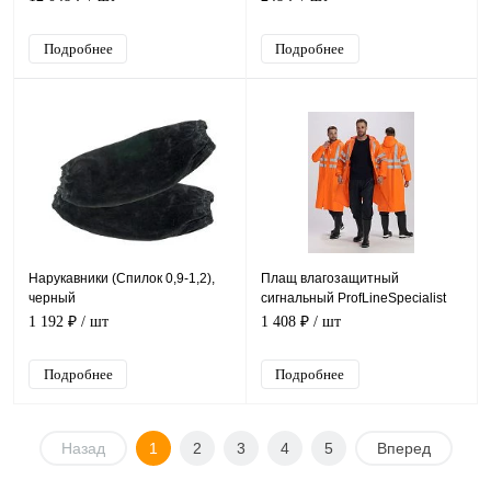
черный
Подробнее
Подробнее
Нарукавники (Спилок 0,9-1,2),
Плащ влагозащитный
черный
сигнальный ProfLineSpecialist
СОП (ПВХ,210), оранжевый
1 192 ₽
/ шт
1 408 ₽
/ шт
Подробнее
Подробнее
Назад
1
2
3
4
5
Вперед