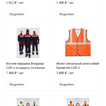
серый
СОП (ПВХ,210), желтый
1 012 ₽
/ шт
1 496 ₽
/ шт
Подробнее
Подробнее
Костюм сварщика Велдсвар-
Жилет сигнальный огнестойкий
СОП 1 кл.защиты (тк.Хлопок-
Прометей СОП-3
ОП,350) брюки, т.синий/красный
(тк.Полиэфир,250) тип-2,
7 968 ₽
/ шт
3 888 ₽
/ шт
оранжевый
Подробнее
Подробнее