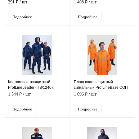
СОП-4 (тк.Полиэфир,130),
СОП (ПВХ,210), желтый
291 ₽
/ шт
1 408 ₽
/ шт
оранжевый
Подробнее
Подробнее
Костюм влагозащитный
Плащ влагозащитный
ProfLineLeader (ПВХ,240),
сигнальный ProfLineBase СОП
т.синий
(ПВХ,180), оранжевый
1 544 ₽
/ шт
1 096 ₽
/ шт
Подробнее
Подробнее