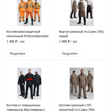
Костюм влагозащитный
Фартук суконный (тк.Сукно,760),
сигнальный ProfLineSpecialist
серый
СОП (ПВХ,210), оранжевый
1 496 ₽
/ шт
1 880 ₽
/ шт
Подробнее
Подробнее
Костюм от повышенных
Костюм суконный с ОП-
температур Мастерфилд-1
пропиткой (тк.Сукно,760),