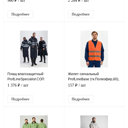
960 ₽
/ шт
2 264 ₽
/ шт
черный
Подробнее
Подробнее
Плащ влагозащитный
Жилет сигнальный
ProfLineSpecialist СОП
ProfLineBase (тк.Полиэфир,60),
(ПВХ,210), т.синий
оранжевый
1 376 ₽
/ шт
157 ₽
/ шт
Подробнее
Подробнее