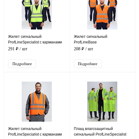
Жилет сигнальный
Жилет сигнальный
ProfLineSpecialist с карманами
ProfLineBase
СОП-4 (тк.Полиэфир,130),
(тк.Полиэфир,100), оранжевый
291 ₽
/ шт
208 ₽
/ шт
желтый
Подробнее
Подробнее
Жилет сигнальный
Плащ влагозащитный
ProfLineSpecialist с карманами
сигнальный ProfLineSpecialist