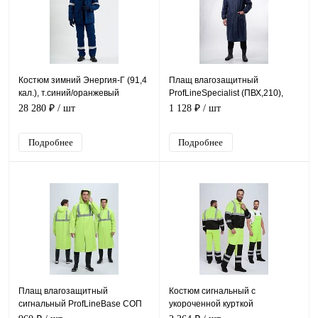
Костюм зимний Энергия-Г (91,4
Плащ влагозащитный
кал.), т.синий/оранжевый
ProfLineSpecialist (ПВХ,210),
т.синий
28 280 ₽
/ шт
1 128 ₽
/ шт
Подробнее
Подробнее
Плащ влагозащитный
Костюм сигнальный с
сигнальный ProfLineBase СОП
укороченной курткой
(ПВХ,180), желтый
(тк.Смесовая,210) п/к, желтый/