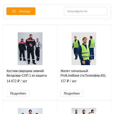
популярности
Фильтр
Костюм сварщика зимний
Жилет сигнальный
Велдсвар-СОП 1 кл.защиты
ProfLineBase (тк.Полиэфир,60),
(тк.Хлопок ОП,350) брюки,
желтый
14 672 ₽
/ шт
157 ₽
/ шт
т.синий/красный
Подробнее
Подробнее