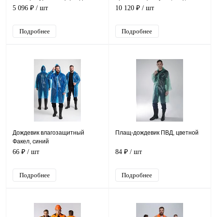
(тк.Молескин,280) брюки,
серый
5 096 ₽
/ шт
10 120 ₽
/ шт
черный
Подробнее
Подробнее
Дождевик влагозащитный
Плащ-дождевик ПВД, цветной
Факел, синий
66 ₽
/ шт
84 ₽
/ шт
Подробнее
Подробнее