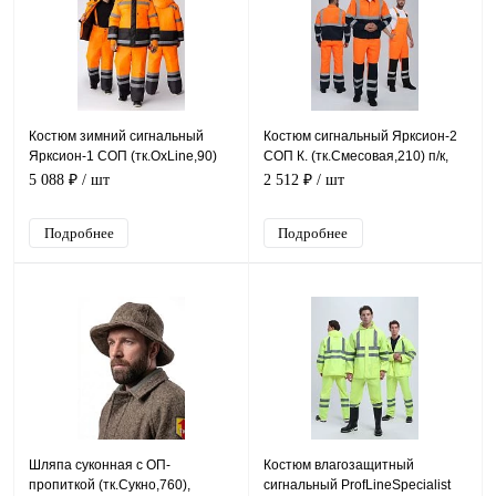
Костюм зимний сигнальный
Костюм сигнальный Ярксион-2
Ярксион-1 СОП (тк.OxLine,90)
СОП К. (тк.Смесовая,210) п/к,
брюки, оранжевый/черный
оранжевый/т.синий
5 088 ₽
/ шт
2 512 ₽
/ шт
Подробнее
Подробнее
Шляпа суконная с ОП-
Костюм влагозащитный
пропиткой (тк.Сукно,760),
сигнальный ProfLineSpecialist