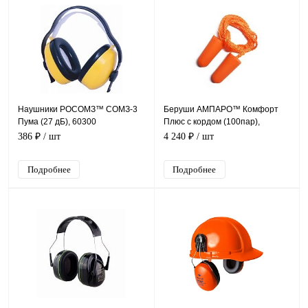
Наушники РОСОМЗ™ СОМЗ-3
Беруши АМПАРО™ Комфорт
Пума (27 дБ), 60300
Плюс с кордом (100пар),
384508
386 ₽
/ шт
4 240 ₽
/ шт
Подробнее
Подробнее