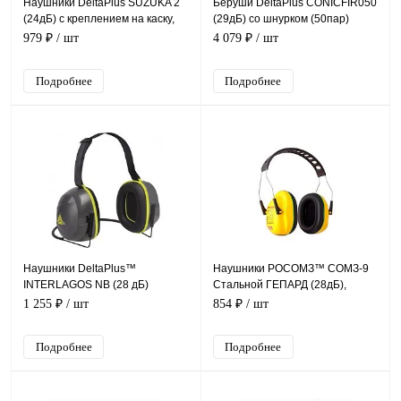
Наушники DeltaPlus SUZUKA 2
Беруши DeltaPlus CONICFIR050
(24дБ) с креплением на каску,
(29дБ) со шнурком (50пар)
флуоресцентно-желтые
979 ₽
/ шт
4 079 ₽
/ шт
Подробнее
Подробнее
Наушники DeltaPlus™
Наушники РОСОМЗ™ СОМЗ-9
INTERLAGOS NB (28 дБ)
Стальной ГЕПАРД (28дБ),
60900
1 255 ₽
/ шт
854 ₽
/ шт
Подробнее
Подробнее