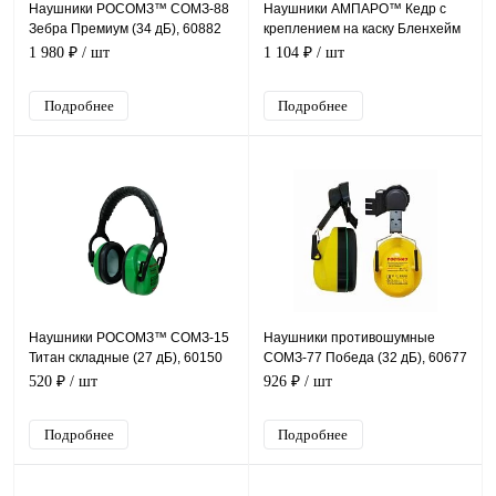
Наушники РОСОМЗ™ СОМЗ-88
Наушники АМПАРО™ Кедр с
Зебра Премиум (34 дБ), 60882
креплением на каску Бленхейм
(29 дБ), 333736
1 980 ₽
/ шт
1 104 ₽
/ шт
Подробнее
Подробнее
Наушники РОСОМЗ™ СОМЗ-15
Наушники противошумные
Титан складные (27 дБ), 60150
СОМЗ-77 Победа (32 дБ), 60677
520 ₽
/ шт
926 ₽
/ шт
Подробнее
Подробнее