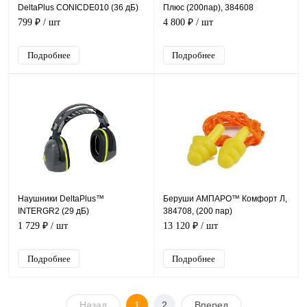
DeltaPlus CONICDE010 (36 дБ)
Плюс (200пар), 384608
799 ₽
/ шт
4 800 ₽
/ шт
Подробнее
Подробнее
Наушники DeltaPlus™
Беруши АМПАРО™ Комфорт Л,
INTERGR2 (29 дБ)
384708, (200 пар)
1 729 ₽
/ шт
13 120 ₽
/ шт
Подробнее
Подробнее
Назад
1
2
Вперед