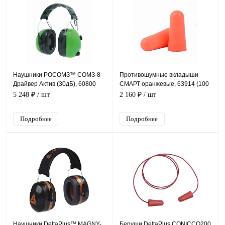
Наушники РОСОМЗ™ СОМЗ-8
Противошумные вкладыши
Драйвер Актив (30дБ), 60800
СМАРТ оранжевые, 63914 (100
пар)
5 248 ₽
/ шт
2 160 ₽
/ шт
Подробнее
Подробнее
Наушники DeltaPlus™ MAGNY-
Беруши DeltaPlus CONICCO200