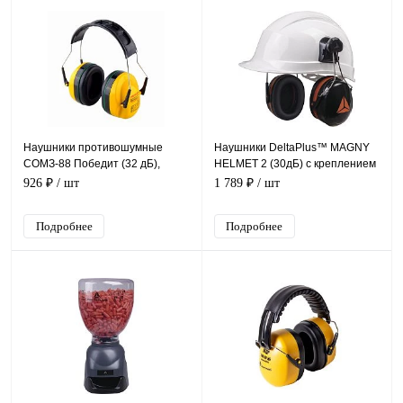
Наушники противошумные
Наушники DeltaPlus™ MAGNY
СОМЗ-88 Победит (32 дБ),
HELMET 2 (30дБ) с креплением
60988
на каску
926 ₽
/ шт
1 789 ₽
/ шт
Подробнее
Подробнее