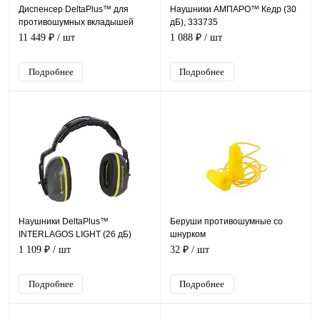
Диспенсер DeltaPlus™ для
Наушники АМПАРО™ Кедр (30
противошумных вкладышей
дБ), 333735
CONIC DISPLAY
11 449 ₽
/ шт
1 088 ₽
/ шт
Подробнее
Подробнее
Наушники DeltaPlus™
Беруши противошумные со
INTERLAGOS LIGHT (26 дБ)
шнурком
1 109 ₽
/ шт
32 ₽
/ шт
Подробнее
Подробнее