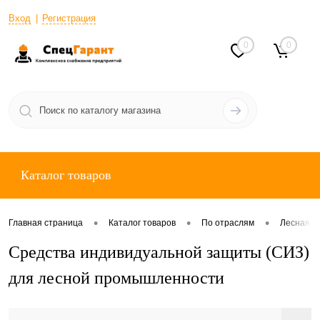
Вход
Регистрация
0
0
Каталог товаров
•
•
•
Главная страница
Каталог товаров
По отраслям
Лесная п
Средства индивидуальной защиты (СИЗ)
для лесной промышленности