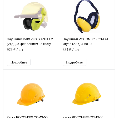
Наушники DeltaPlus SUZUKA 2
Наушники РОСОМЗ™ СОМЗ-1
(24дБ) с креплением на каску,
Ягуар (27 дБ), 60100
флуоресцентно-желтые
979 ₽
/ шт
334 ₽
/ шт
Подробнее
Подробнее
Каска РОСОМЗ™ СОМЗ-55
Каска РОСОМЗ™ СОМЗ-55