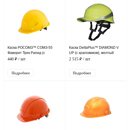
Каска РОСОМЗ™ СОМЗ-55
Каска DeltaPlus™ DIAMOND V
Фаворит Трек Рапид (с
UP (с храповиком), желтый
храповиком), желтый 75615
440 ₽
/ шт
2 515 ₽
/ шт
Подробнее
Подробнее