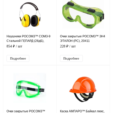
Наушники РОСОМЗ™ СОМЗ-9
Очки закрытые РОСОМЗ™ ЗН4
Стальной ГЕПАРД (28дБ),
ЭТАЛОН (PC), 20411
60900
854 ₽
/ шт
228 ₽
/ шт
Подробнее
Подробнее
Очки закрытые РОСОМЗ™
Каска АМПАРО™ Байкал люкс,