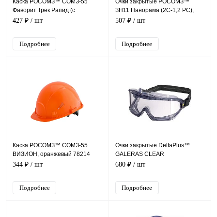
Каска РОСОМЗ™ СОМЗ-55
Очки закрытые РОСОМЗ™
Фаворит Трек Рапид (с
ЗН11 Панорама (2С-1,2 PС),
храповиком), красный 75616
24111
427 ₽
/ шт
507 ₽
/ шт
Подробнее
Подробнее
Каска РОСОМЗ™ СОМЗ-55
Очки закрытые DeltaPlus™
ВИЗИОН, оранжевый 78214
GALERAS CLEAR
344 ₽
/ шт
680 ₽
/ шт
Подробнее
Подробнее