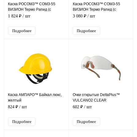
Каска РОСОМЗ™ СОМЗ-55
Каска РОСОМЗ™ СОМЗ-55
ВИЗИОН Термо Рапид (с
ВИЗИОН Термо Рапид (с
храповиком), оранжевый 79714
храповиком), золотистый 79712
1 824 ₽
/ шт
3 080 ₽
/ шт
Подробнее
Подробнее
Каска АМПАРО™ Байкал люкс,
Очки открытые DeltaPlus™
желтый
VULCANO2 CLEAR
824 ₽
/ шт
602 ₽
/ шт
Подробнее
Подробнее