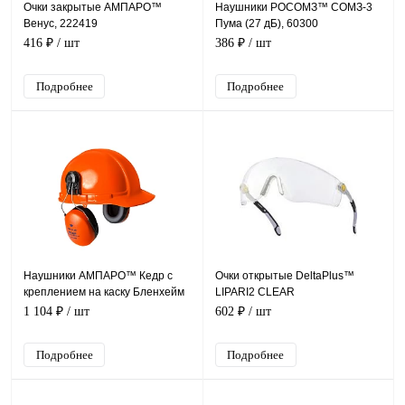
Очки закрытые АМПАРО™
Наушники РОСОМЗ™ СОМЗ-3
Венус, 222419
Пума (27 дБ), 60300
416 ₽
/ шт
386 ₽
/ шт
Подробнее
Подробнее
Наушники АМПАРО™ Кедр с
Очки открытые DeltaPlus™
креплением на каску Бленхейм
LIPARI2 CLEAR
(29 дБ), 333736
1 104 ₽
/ шт
602 ₽
/ шт
Подробнее
Подробнее