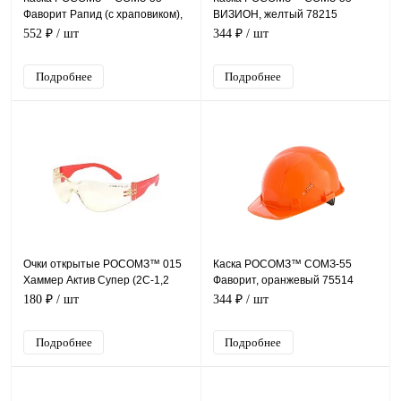
Фаворит Рапид (с храповиком),
ВИЗИОН, желтый 78215
желтый 75715
552 ₽
/ шт
344 ₽
/ шт
Подробнее
Подробнее
Очки открытые РОСОМЗ™ 015
Каска РОСОМЗ™ СОМЗ-55
Хаммер Актив Супер (2C-1,2
Фаворит, оранжевый 75514
PC), 11541
180 ₽
/ шт
344 ₽
/ шт
Подробнее
Подробнее