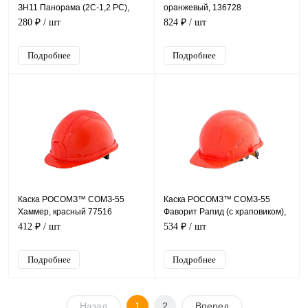
ЗН11 Панорама (2С-1,2 PС),
оранжевый, 136728
21111
280 ₽
/ шт
824 ₽
/ шт
Подробнее
Подробнее
Каска РОСОМЗ™ СОМЗ-55
Каска РОСОМЗ™ СОМЗ-55
Хаммер, красный 77516
Фаворит Рапид (с храповиком),
красный 75716
412 ₽
/ шт
534 ₽
/ шт
Подробнее
Подробнее
Назад
1
2
Вперед