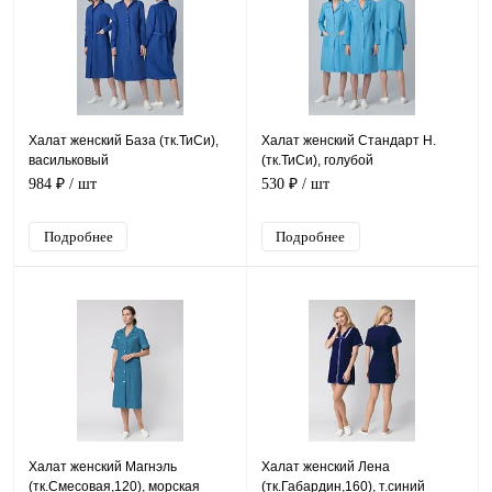
Халат женский База (тк.ТиСи),
Халат женский Стандарт Н.
васильковый
(тк.ТиСи), голубой
984 ₽
/ шт
530 ₽
/ шт
Подробнее
Подробнее
Халат женский Магнэль
Халат женский Лена
(тк.Смесовая,120), морская
(тк.Габардин,160), т.синий