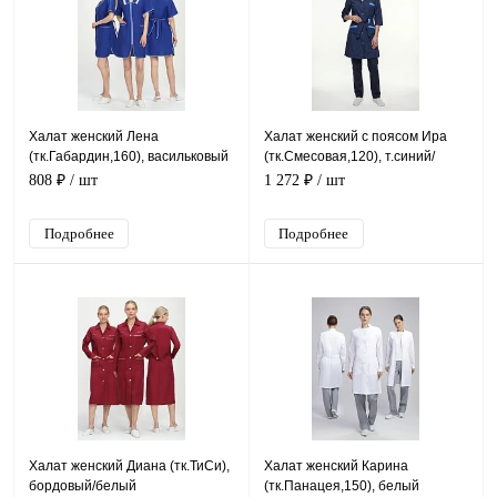
Халат женский Лена
Халат женский с поясом Ира
(тк.Габардин,160), васильковый
(тк.Смесовая,120), т.синий/
васильковый
808 ₽
/ шт
1 272 ₽
/ шт
Подробнее
Подробнее
Халат женский Диана (тк.ТиСи),
Халат женский Карина
бордовый/белый
(тк.Панацея,150), белый