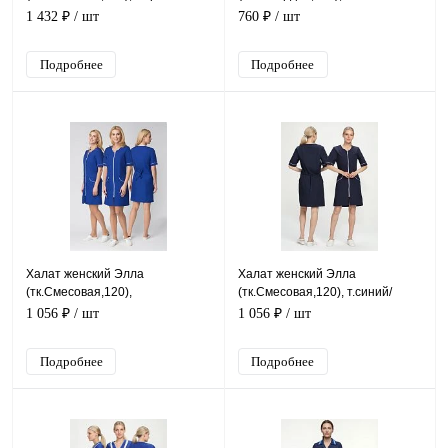
волна
1 432 ₽
/ шт
760 ₽
/ шт
Подробнее
Подробнее
Халат женский Элла
Халат женский Элла
(тк.Смесовая,120),
(тк.Смесовая,120), т.синий/
васильковый/белый
белый
1 056 ₽
/ шт
1 056 ₽
/ шт
Подробнее
Подробнее