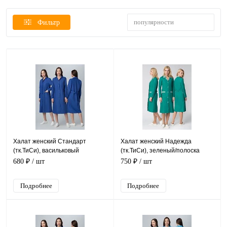
популярности
Фильтр
Халат женский Стандарт
Халат женский Надежда
(тк.ТиСи), васильковый
(тк.ТиСи), зеленый/полоска
680 ₽
/ шт
750 ₽
/ шт
Подробнее
Подробнее