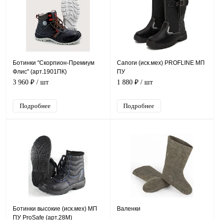
Ботинки "Скорпион-Премиум
Сапоги (иск.мех) PROFLINE МП
Флис" (арт.1901ПК)
ПУ
3 960 ₽
/ шт
1 880 ₽
/ шт
Подробнее
Подробнее
Ботинки высокие (иск.мех) МП
Валенки
ПУ ProSafe (арт.28М)