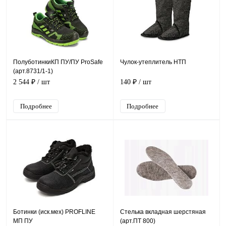
ПолуботинкиКП ПУ/ПУ ProSafe
Чулок-утеплитель НТП
(арт.8731/1-1)
2 544 ₽
/ шт
140 ₽
/ шт
Подробнее
Подробнее
Ботинки (иск.мех) PROFLINE
Стелька вкладная шерстяная
МП ПУ
(арт.ПТ 800)