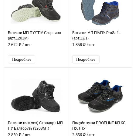
Ботинки МП ПУ/ТПУ Скорпион
Ботинки МП ПУ/ПУ ProSafe
(арт.1201М)
(арт.12/1)
2 672 ₽
/ шт
1 856 ₽
/ шт
Подробнее
Подробнее
Ботинки (иск.мех) Стандарт МП
Полуботинки PROFLINE КП КС
ПУ Балтобувь (3208МТ)
ПУ/ТПУ
2 850 ₽
/ шт
2 856 ₽
/ шт