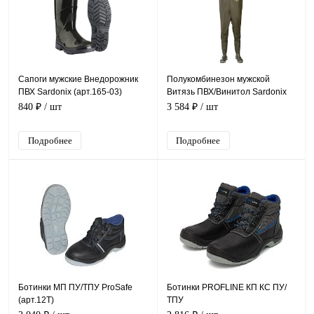
Сапоги мужские Внедорожник
Полукомбинезон мужской
ПВХ Sardonix (арт.165-03)
Витязь ПВХ/Винитол Sardonix
(арт.168-01)
840 ₽
/ шт
3 584 ₽
/ шт
Подробнее
Подробнее
Ботинки МП ПУ/ТПУ ProSafe
Ботинки PROFLINE КП КС ПУ/
(арт.12Т)
ТПУ