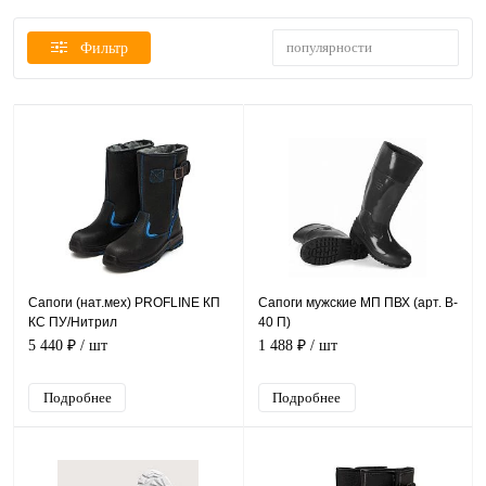
популярности
Фильтр
Сапоги (нат.мех) PROFLINE КП
Сапоги мужские МП ПВХ (арт. B-
КС ПУ/Нитрил
40 П)
5 440 ₽
/ шт
1 488 ₽
/ шт
Подробнее
Подробнее