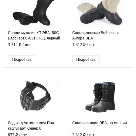
Сапоги мужские КП ЭВА -50С
Сапоги женские Войлочные
Барс (арт.С-031КПС ), черный
Ангора ЭВА
3 312 ₽
/ шт
1 312 ₽
/ шт
Подробнее
Подробнее
Ледоход Антигололед Под
Сапоги зимние ЭВА, на молнии
каблук арт. Север 6
832 ₽
/ шт
2 312 ₽
/ шт