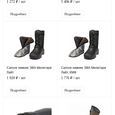
УММ, 5-192-G02)
1 272 ₽
/ шт
5 496 ₽
/ шт
Подробнее
Подробнее
Сапоги зимние ЭВА Милитари
Сапоги зимние ЭВА Милитари
Лайт
Лайт, КМФ
1 920 ₽
/ шт
1 776 ₽
/ шт
Подробнее
Подробнее