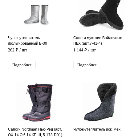
Чулок-утеплитель
Сапоги мужские Войлочные
фольгированный В-30
ПВХ (арт.7-41-4)
262 ₽
/ шт
1 144 ₽
/ шт
Подробнее
Подробнее
Сапоги Nordman Нью Ред (арт.
Чулок-утеплитель иск. Мех
OX-14 O 6.14 КП Ш, 5-178-D01)