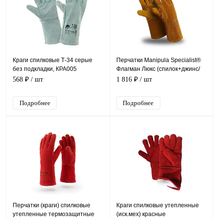
Краги спилковые Т-34 серые
Перчатки Manipula Specialist®
без подкладки, КРА005
Флагман Люкс (спилок+джинс/
флис), SPL-75/TG-693
568 ₽
/ шт
1 816 ₽
/ шт
Подробнее
Подробнее
Перчатки (краги) спилковые
Краги спилковые утепленные
утепленные термозащитные
(иск.мех) красные