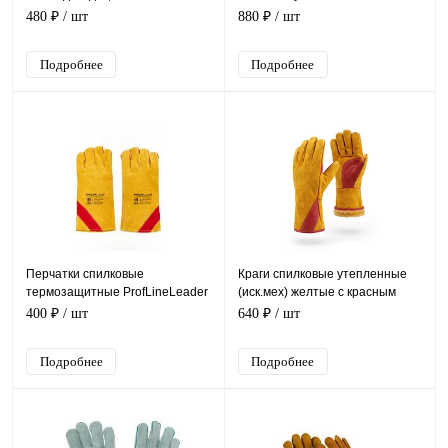
подкладкой, КРА008
480 ₽
/ шт
880 ₽
/ шт
Подробнее
Подробнее
Перчатки спилковые
Краги спилковые утепленные
термозащитные ProfLineLeader
(иск.мех) желтые с красным
усилением нить Кевлар
400 ₽
/ шт
640 ₽
/ шт
Подробнее
Подробнее