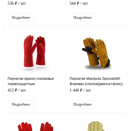
ProfLineSpecialist
536 ₽
/ шт
544 ₽
/ шт
Подробнее
Подробнее
Перчатки (краги) спилковые
Перчатки Manipula Specialist®
термозащитные
Флагман (спилок/джинса+флис),
ProfLineSpecialist
SPL-74/TG-692
412 ₽
/ шт
1 440 ₽
/ шт
Подробнее
Подробнее