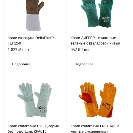
Краги сварщика DeltaPlus™,
Краги ДИГГЕР+ спилковые
TER250
зеленые с кевларовой нитью
(КРА012)
1 823 ₽
/ шт
952 ₽
/ шт
Подробнее
Подробнее
Краги спилковые СПЕЦ серые
Краги спилковые ГРЕНАДЕР
без подкладки, КРА016
желтые с усилением и