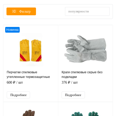
популярности
Фильтр
Новинка
Перчатки спилковые
Краги спилковые серые без
утепленные термозащитные
подкладки
ProfLineLeader
600 ₽
/ шт
376 ₽
/ шт
Подробнее
Подробнее