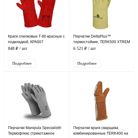
Краги спилковые Т-80 красные с
Перчатки DeltaPlus™
подкладкой, КРА007
термостойкие, TERK500 XTREM
HEAT
848 ₽
/ шт
6 521 ₽
/ шт
Подробнее
Подробнее
Перчатки Manipula Specialist®
Перчатки-краги сварщика
Термофлекс (трикотажное
комбинированные TERK400 на