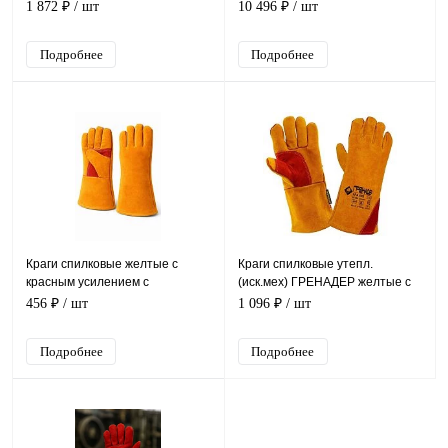
полотно+нитрил), SN-61/TG-
шерстяной подкладке
1 872 ₽
/ шт
10 496 ₽
/ шт
621
Подробнее
Подробнее
Краги спилковые желтые с
Краги спилковые утепл.
красным усилением с
(иск.мех) ГРЕНАДЕР желтые с
подкладкой нить Кевлар
усилением, КРА009
456 ₽
/ шт
1 096 ₽
/ шт
Подробнее
Подробнее