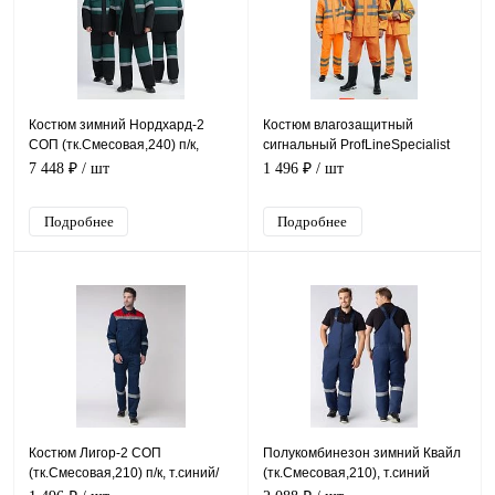
Костюм зимний Нордхард-2
Костюм влагозащитный
СОП (тк.Смесовая,240) п/к,
сигнальный ProfLineSpecialist
черный/т.зеленый
СОП (ПВХ,210), оранжевый
7 448 ₽
/ шт
1 496 ₽
/ шт
Подробнее
Подробнее
Костюм Лигор-2 СОП
Полукомбинезон зимний Квайл
(тк.Смесовая,210) п/к, т.синий/
(тк.Смесовая,210), т.синий
красный