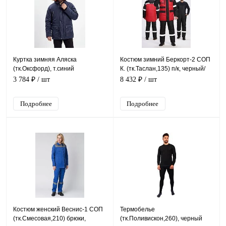
Куртка зимняя Аляска
Костюм зимний Беркорт-2 СОП
(тк.Оксфорд), т.синий
К. (тк.Таслан,135) п/к, черный/
красный
3 784 ₽
/ шт
8 432 ₽
/ шт
Подробнее
Подробнее
Костюм женский Веснис-1 СОП
Термобелье
(тк.Смесовая,210) брюки,
(тк.Поливискон,260), черный