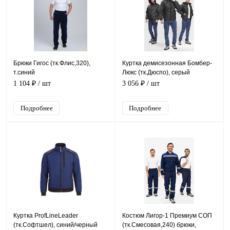
Брюки Гигос (тк.Флис,320),
Куртка демисезонная Бомбер-
т.синий
Люкс (тк.Дюспо), серый
1 104 ₽
/ шт
3 056 ₽
/ шт
Подробнее
Подробнее
Куртка ProfLineLeader
Костюм Лигор-1 Премиум СОП
(тк.Софтшел), синий/черный
(тк.Смесовая,240) брюки,