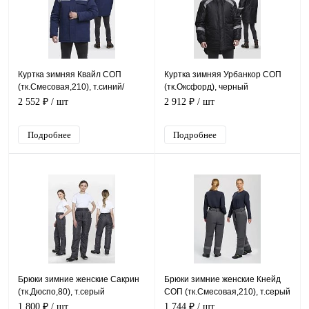
Куртка зимняя Квайл СОП
Куртка зимняя Урбанкор СОП
(тк.Смесовая,210), т.синий/
(тк.Оксфорд), черный
васильковый
2 552 ₽
/ шт
2 912 ₽
/ шт
Подробнее
Подробнее
Брюки зимние женские Сакрин
Брюки зимние женские Кнейд
(тк.Дюспо,80), т.серый
СОП (тк.Смесовая,210), т.серый
1 800 ₽
/ шт
1 744 ₽
/ шт