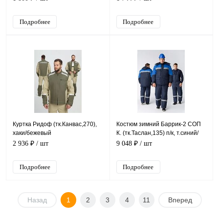
Подробнее
Подробнее
Куртка Ридоф (тк.Канвас,270),
Костюм зимний Баррик-2 СОП
хаки/бежевый
К. (тк.Таслан,135) п/к, т.синий/
васильковый
2 936 ₽
/ шт
9 048 ₽
/ шт
Подробнее
Подробнее
Назад
1
2
3
4
11
Вперед