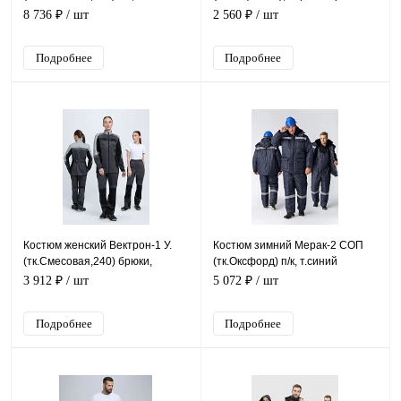
черный/васильковый
8 736 ₽
/ шт
2 560 ₽
/ шт
Подробнее
Подробнее
Костюм женский Вектрон-1 У.
Костюм зимний Мерак-2 СОП
(тк.Смесовая,240) брюки,
(тк.Оксфорд) п/к, т.синий
т.серый/св.серый/черный
3 912 ₽
/ шт
5 072 ₽
/ шт
Подробнее
Подробнее