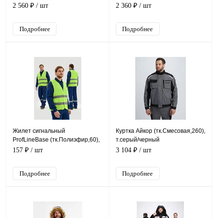
т.синий/васильковый
2 560 ₽
/ шт
2 360 ₽
/ шт
Подробнее
Подробнее
Жилет сигнальный
Куртка Айкор (тк.Смесовая,260),
ProfLineBase (тк.Полиэфир,60),
т.серый/черный
желтый
157 ₽
/ шт
3 104 ₽
/ шт
Подробнее
Подробнее