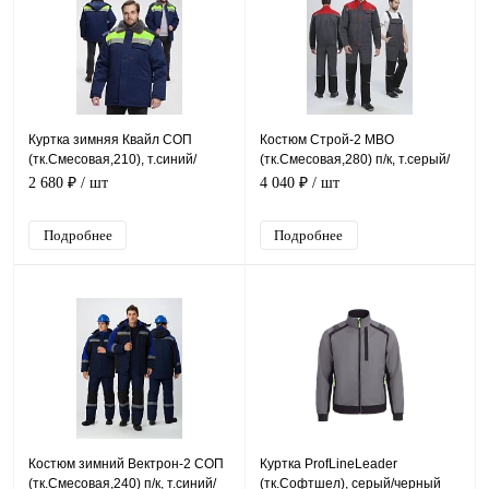
Куртка зимняя Квайл СОП
Костюм Строй-2 МВО
(тк.Смесовая,210), т.синий/
(тк.Смесовая,280) п/к, т.серый/
лимонный
красный/черный
2 680 ₽
/ шт
4 040 ₽
/ шт
Подробнее
Подробнее
Костюм зимний Вектрон-2 СОП
Куртка ProfLineLeader
(тк.Смесовая,240) п/к, т.синий/
(тк.Софтшел), серый/черный