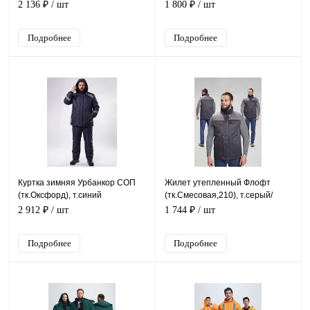
васильковый/серый
2 136 ₽
/ шт
1 800 ₽
/ шт
Подробнее
Подробнее
Куртка зимняя Урбанкор СОП
Жилет утепленный Флофт
(тк.Оксфорд), т.синий
(тк.Смесовая,210), т.серый/
серый
2 912 ₽
/ шт
1 744 ₽
/ шт
Подробнее
Подробнее