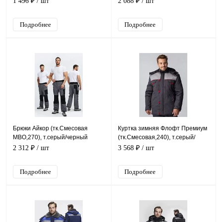
1 496 ₽
/ шт
2 088 ₽
/ шт
Подробнее
Подробнее
Брюки Айкор (тк.Смесовая
Куртка зимняя Флофт Премиум
МВО,270), т.серый/черный
(тк.Смесовая,240), т.серый/
св.серый/красный
2 312 ₽
/ шт
3 568 ₽
/ шт
Подробнее
Подробнее