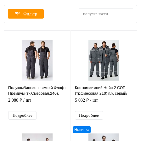
популярности
Фильтр
Полукомбинезон зимний Флофт
Костюм зимний Нейч-2 СОП
Премиум (тк.Смесовая,240),
(тк.Смесовая,210) п/к, серый/
т.серый
св.серый
2 080 ₽
/ шт
5 032 ₽
/ шт
Подробнее
Подробнее
Новинка