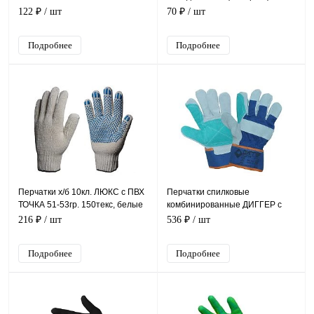
122 ₽
/ шт
70 ₽
/ шт
Подробнее
Подробнее
Перчатки х/б 10кл. ЛЮКС с ПВХ
Перчатки спилковые
ТОЧКА 51-53гр. 150текс, белые
комбинированные ДИГГЕР с
(10пар)
усилением, ПЕР613
216 ₽
/ шт
536 ₽
/ шт
Подробнее
Подробнее