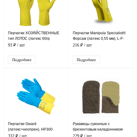
Перчатки ХОЗЯЙСТВЕННЫЕ
Перчатки Manipula Specialist®
тип ЛОТОС (латекс 60гр
Форсаж (латекс 0,55 мм), L-F-
хлопковое напыление)
14/CG-946
93 ₽
/ шт
216 ₽
/ шт
Подробнее
Подробнее
Перчатки Gward
Рукавицы суконные с
(латекс+неопрен), HP300
брезентовым наладонником
332 ₽
/ шт
229 ₽
/ шт