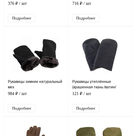
P-T-23/CG-981
376 ₽
/ шт
716 ₽
/ шт
Подробнее
Подробнее
Рукавицы зимние натуральный
Рукавицы утеплённые
мех
(крашенная ткань /ватин/
спанбонд)
984 ₽
/ шт
121 ₽
/ шт
Подробнее
Подробнее