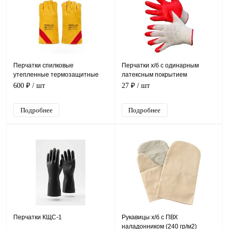
Перчатки спилковые
Перчатки х/б с одинарным
утепленные термозащитные
латексным покрытием
ProfLineLeader
600 ₽
/ шт
27 ₽
/ шт
Подробнее
Подробнее
Перчатки КЩС-1
Рукавицы х/б с ПВХ
наладонником (240 гр/м2)