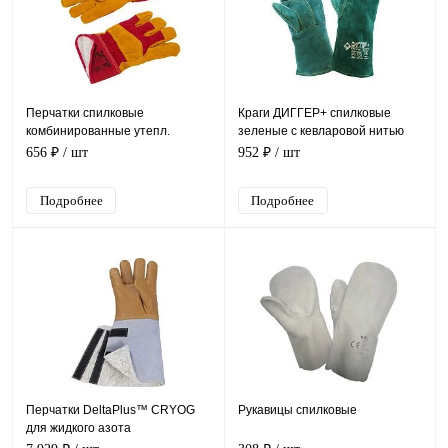
Перчатки спилковые
Краги ДИГГЕР+ спилковые
комбинированные утепл.
зеленые с кевларовой нитью
(иск.мех) ДИГГЕР, ПЕР602
(КРА012)
656 ₽
/ шт
952 ₽
/ шт
Подробнее
Подробнее
Перчатки DeltaPlus™ CRYOG
Рукавицы спилковые
для жидкого азота