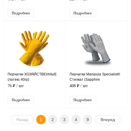
Подробнее
Подробнее
Перчатки ХОЗЯЙСТВЕННЫЕ
Перчатки Manipula Specialist®
(латекс 40гр)
Стилкат (Sapphire
Technology)MG-402
76 ₽
/ шт
408 ₽
/ шт
Подробнее
Подробнее
Назад
1
2
3
4
9
Вперед