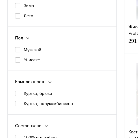
Зима
избр
Лето
Раз
40-
Жиле
Prof
56-
Пол
СОП-
291
жел
Мужской
Рост
Унисекс
170
Комплектность
Куртка, брюки
Купи
Куртка, полукомбинезон
избр
Раз
Состав ткани
44-
Кос
100% полиэфир