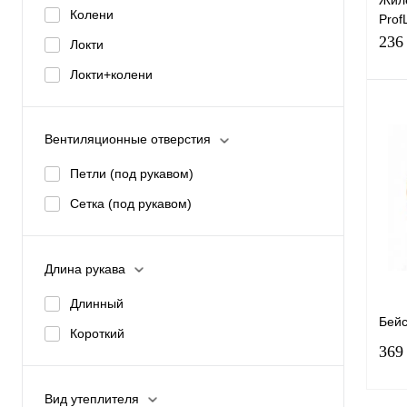
Жиле
Колени
Prof
60-
кар
236
Локти
(тк.
Рост
Локти+колени
ора
170
Вентиляционные отверстия
Петли (под рукавом)
Купи
Сетка (под рукавом)
избр
Длина рукава
Раз
Длинный
44-
Бейс
Короткий
60-
369
Вид утеплителя