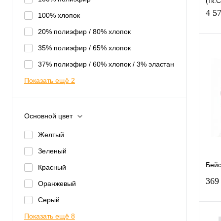
(тк.
60-
чер
4 5
100% хлопок
20% полиэфир / 80% хлопок
35% полиэфир / 65% хлопок
37% полиэфир / 60% хлопок / 3% эластан
Показать ещё 2
Купи
Основной цвет
избр
Желтый
Раз
Зеленый
40-
Бейс
Красный
56-
369
Оранжевый
Рост
Серый
170
Показать ещё 8