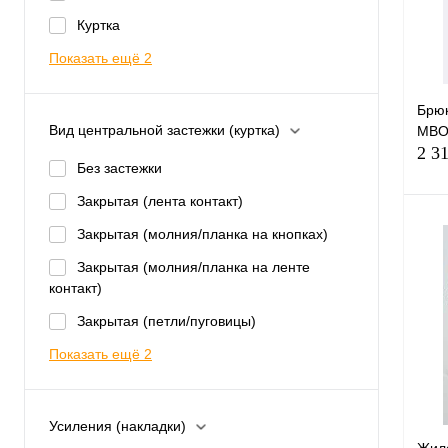
Куртка
избр
Показать ещё 2
Раз
44-
Брюк
Вид центральной застежки (куртка)
МВО,
60-
2 3
Без застежки
Рост
Закрытая (лента контакт)
170
Закрытая (молния/планка на кнопках)
Закрытая (молния/планка на ленте
контакт)
Закрытая (петли/пуговицы)
Купи
Показать ещё 2
избр
Раз
Усиления (накладки)
44-