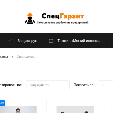
Защита рук
Текстиль/Мягкий инвентарь
По отраслям
Распродажа
•
рвисы
Спецодежда
ртировать по:
Показать по:
популярности
30
нка