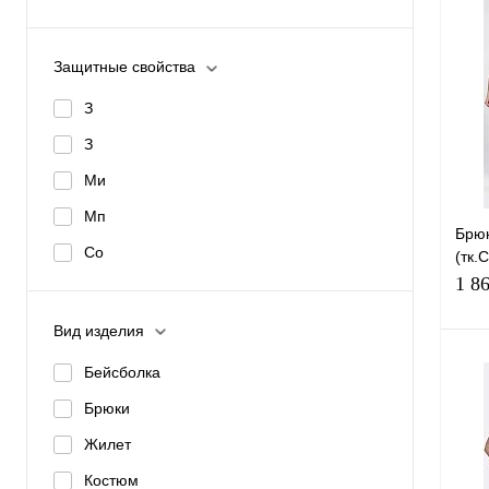
Защитные свойства
Купи
З
З
избр
Ми
Мп
Брю
Со
(тк.
св.с
1 8
Вид изделия
Бейсболка
Брюки
Жилет
Купи
Костюм