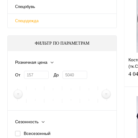
Спецобувь
Спецодежда
ФИЛЬТР ПО ПАРАМЕТРАМ
Кос
Розничная цена
(тк.
т.се
4 0
От
До
Сезонность
Купи
Всесезонный