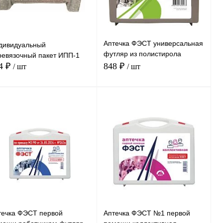
ранное
В наличии
избранное
В наличии
Аптечка ФЭСТ универсальная
дивидуальный
футляр из полистирола
ревязочный пакет ИПП-1
210х210х70 (арт.1644)
4 ₽
848 ₽
/ шт
/ шт
В корзину
В корзину
Сравнение
Сравнение
ить в 1 клик
Купить в 1 клик
В
В
ранное
Под заказ
избранное
В наличии
течка ФЭСТ первой
Аптечка ФЭСТ №1 первой