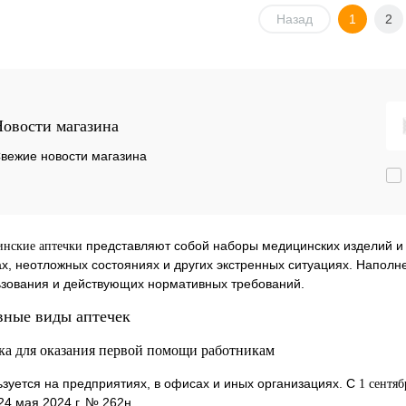
В корзину
В корзину
Назад
1
2
К
К
сравнению
сравнению
ть в 1 клик
Купить в 1 клик
Куп
овости магазина
В
В
анное
В наличии
избранное
Под заказ
изб
вежие новости магазина
представляют собой наборы медицинских изделий и 
нские аптечки
х, неотложных состояниях и других экстренных ситуациях. Наполн
зования и действующих нормативных требований.
ные виды аптечек
ка для оказания первой помощи работникам
зуется на предприятиях, в офисах и иных организациях. С
1 сентяб
24 мая 2024 г. № 262н.