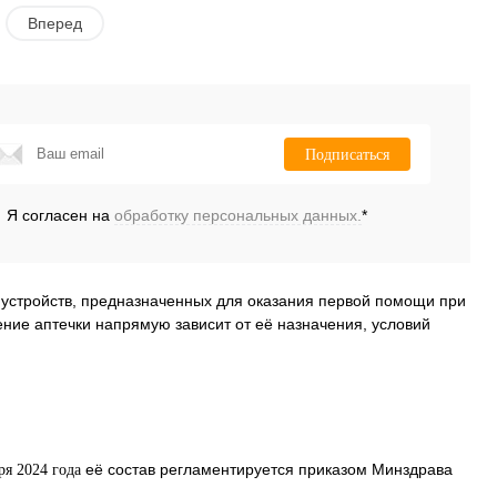
В корзину
В корзину
Вперед
К
К
сравнению
сравнению
ить в 1 клик
Купить в 1 клик
Подписаться
В
В
ранное
В наличии
избранное
Под заказ
Я согласен на
обработку персональных данных.
*
устройств, предназначенных для оказания первой помощи при
ение аптечки напрямую зависит от её назначения, условий
её состав регламентируется приказом Минздрава
ря 2024 года