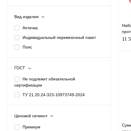
избр
Вид изделия
Набо
Аптечка
про
Индивидуальный перевязочный пакет
(арт
11 
Пояс
ГОСТ
Не подлежит обязательной
сертификации
Купи
ТУ 21.20.24-323-10973749-2024
избр
Ценовой сегмент
Сумк
Премиум