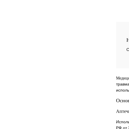
Купи
Н
избр
С
Медици
травма
исполь
Основ
Аптеч
Исполь
РФ от 