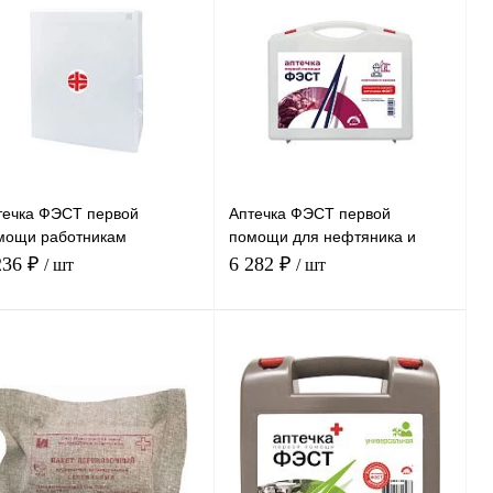
течка ФЭСТ первой
Аптечка ФЭСТ первой
мощи работникам
помощи для нефтяника и
астиковый шкаф
газовика (арт.1218)
236 ₽
6 282 ₽
/ шт
/ шт
х300х110 (арт. 3768)
В корзину
В корзину
Сравнение
Сравнение
ить в 1 клик
Купить в 1 клик
В
В