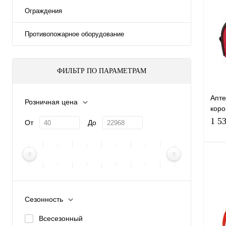
Ограждения
Противопожарное оборудование
ФИЛЬТР ПО ПАРАМЕТРАМ
Апте
Розничная цена
коро
(инд
1 5
От
До
Сезонность
Купи
Всесезонный