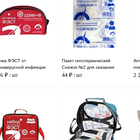
чка ФЭСТ от
Пакет гипотермический
Ап
навирусной инфекции
Снежок №2 для оказания
по
.) футляр-сумка (1938)
первой помощи, арт.1546
пл
36 ₽
44 ₽
2 
/ шт
/ шт
250
В корзину
В корзину
Сравнение
Сравнение
ть в 1 клик
Купить в 1 клик
Куп
В
В