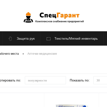
Защита рук
Текстиль/Мягкий инвентарь
По отраслям
Распродажа
•
абочего места
Аптечки медицинские
ртировать по:
Показать по:
популярности
30