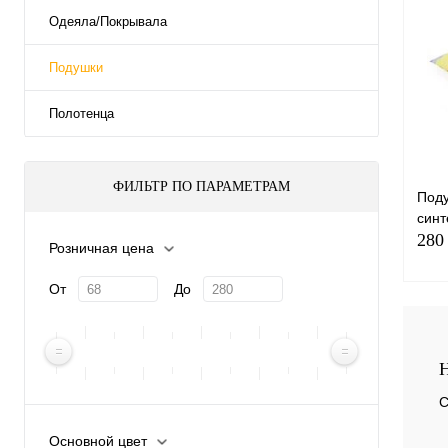
Одеяла/Покрывала
Подушки
Полотенца
ФИЛЬТР ПО ПАРАМЕТРАМ
Поду
синт
280
Розничная цена
От
До
Н
С
Купи
Основной цвет