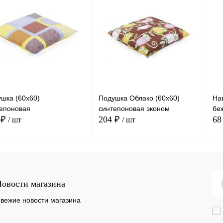
шка (60х60)
Подушка Облако (60х60)
На
епоновая
синтепоновая эконом
бе
 ₽
204 ₽
68
/ шт
/ шт
В корзину
В корзину
овости магазина
Сравнение
Сравнение
вежие новости магазина
ть в 1 клик
Купить в 1 клик
Куп
В
В