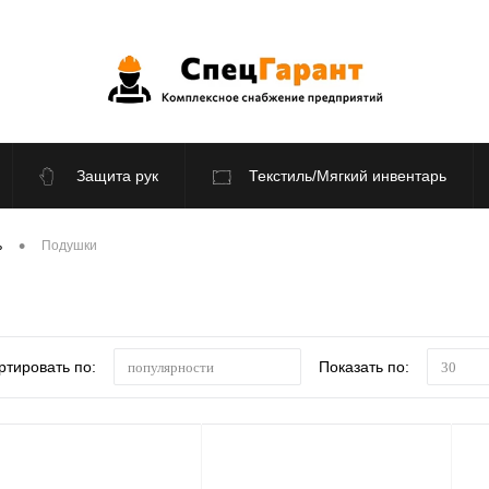
Защита рук
Текстиль/Мягкий инвентарь
По отраслям
Распродажа
•
ь
Подушки
ртировать по:
Показать по:
популярности
30