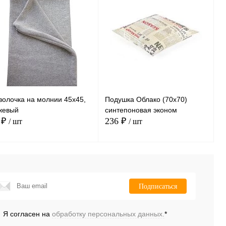
волочка на молнии 45х45,
Подушка Облако (70х70)
жевый
синтепоновая эконом
 ₽
236 ₽
/ шт
/ шт
В корзину
В корзину
Подписаться
Сравнение
Сравнение
ить в 1 клик
Купить в 1 клик
Я согласен на
обработку персональных данных.
*
В
В