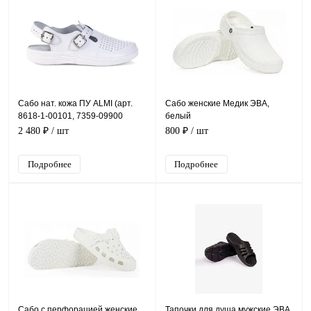
Сабо нат. кожа ПУ ALMI (арт.
Сабо женские Медик ЭВА,
8618-1-00101, 7359-09900
белый
(7318-012101)), белый
2 480 ₽
/ шт
800 ₽
/ шт
Подробнее
Подробнее
Сабо с перфорацией женские
Тапочки для душа мужские ЭВА