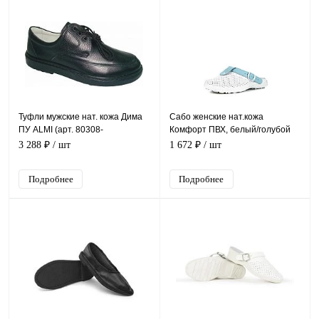
Туфли мужские нат. кожа Дима
Сабо женские нат.кожа
ПУ ALMI (арт. 80308-
Комфорт ПВХ, белый/голубой
07900(7081-07101), черный
3 288 ₽
/ шт
1 672 ₽
/ шт
Подробнее
Подробнее