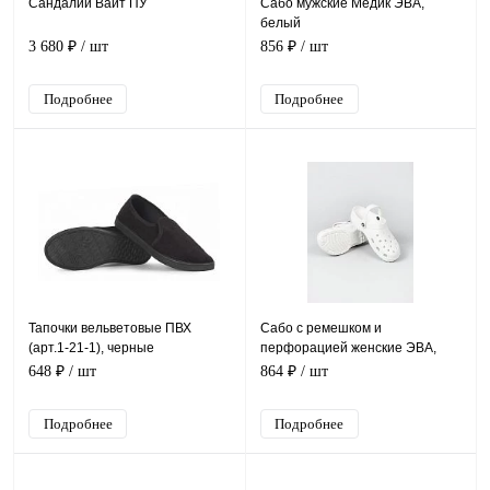
Сандалии Вайт ПУ
Сабо мужские Медик ЭВА,
белый
3 680 ₽
/ шт
856 ₽
/ шт
Подробнее
Подробнее
Тапочки вельветовые ПВХ
Сабо с ремешком и
(арт.1-21-1), черные
перфорацией женские ЭВА,
белый
648 ₽
/ шт
864 ₽
/ шт
Подробнее
Подробнее