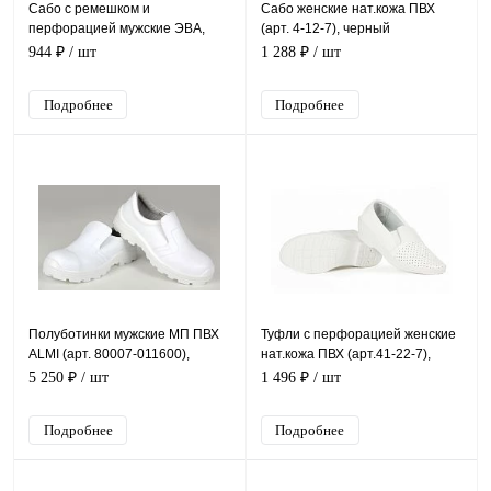
Сабо с ремешком и
Сабо женские нат.кожа ПВХ
перфорацией мужские ЭВА,
(арт. 4-12-7), черный
белый
944 ₽
/ шт
1 288 ₽
/ шт
Подробнее
Подробнее
Полуботинки мужские МП ПВХ
Туфли с перфорацией женские
ALMI (арт. 80007-011600),
нат.кожа ПВХ (арт.41-22-7),
белый
белый
5 250 ₽
/ шт
1 496 ₽
/ шт
Подробнее
Подробнее