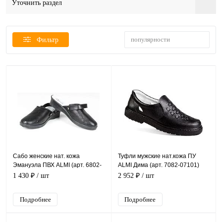
Уточнить раздел
популярности
Фильтр
Сабо женские нат. кожа
Туфли мужские нат.кожа ПУ
Эмануэла ПВХ ALMI (арт. 6802-
ALMI Дима (арт. 7082-07101)
00101) черные
черный
1 430 ₽
/ шт
2 952 ₽
/ шт
Подробнее
Подробнее