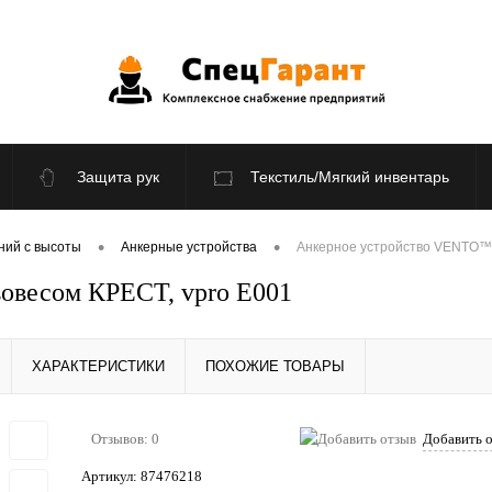
Защита рук
Текстиль/Мягкий инвентарь
По отраслям
Распродажа
•
•
ний с высоты
Анкерные устройства
Анкерное устройство VENTO™ 
овесом КРЕСТ, vpro Е001
ХАРАКТЕРИСТИКИ
ПОХОЖИЕ ТОВАРЫ
Отзывов: 0
Добавить 
Артикул:
87476218