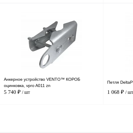
В корзину
Купить в
Сравнение
1 клик
1 клик
В избранное
Под заказ
Анкерное устройство VENTO™ КОРОБ
Петля Delta
оцинковка, vpro A011 zn
5 740 ₽
1 068 ₽
/ шт
/ ш
В корзину
Купить в
Сравнение