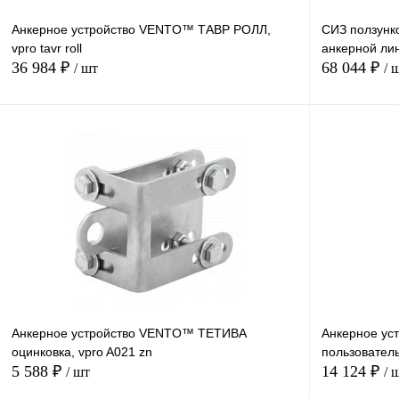
Анкерное устройство VENTO™ ТАВР РОЛЛ,
СИЗ ползунк
vpro tavr roll
анкерной лин
36 984 ₽
68 044 ₽
/ шт
/ 
В корзину
Купить в
Сравнение
1 клик
1 клик
В избранное
Под заказ
Анкерное устройство VENTO™ ТЕТИВА
Анкерное ус
оцинковка, vpro A021 zn
пользователь
5 588 ₽
14 124 ₽
/ шт
/ 