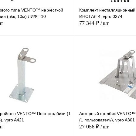
ового типа VENTO™ на жесткой
Комплект инсталляционны
ии (н/ж, 10м) ЛИФТ-10
ИНСТАЛ-4, vpro 0274
77 344 ₽
шт
/ шт
В корзину
Купить в
Сравнение
Купить в
1 клик
В избранное
Под заказ
В избранное
тройство VENTO™ Пост столбики (1
Анкерный столбик VENTO™
), vpro A421
(1 пользователь), vpro A301
27 056 ₽
шт
/ шт