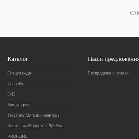
1 клик
1 клик
СА
В избранное
Под заказ
Каталог
Наши предложени
Спецодежда
Распродажи и скидки
Спецобувь
СИЗ
Защита рук
Текстиль/Мягкий инвентарь
Хозтовары/Инвентарь/Мебель
PROFLINE