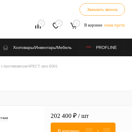
Заказать звонок
0
0
0
пока пусто
В корзине
Хозтовары/Инвентарь/Мебель
PROFLINE
с противовесом КРЕСТ, vpro Е001
202 400 ₽
/ шт
отзыв
В корзину