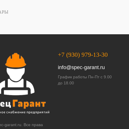
АРЫ
+7 (930) 979-13-30
info@spec-garant.ru
График работы Пн-Пт с 9.00
до 18.00
c-garant.ru. Все права