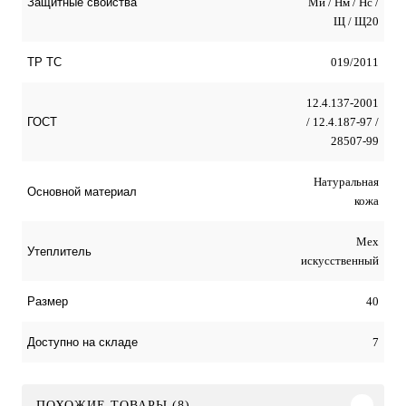
Ми / Нм / Нс /
Защитные свойства
Щ / Щ20
019/2011
ТР ТС
12.4.137-2001
/ 12.4.187-97 /
ГОСТ
28507-99
Натуральная
Оcновной материал
кожа
Мех
Утеплитель
искусственный
40
Размер
7
Доступно на складе
ПОХОЖИЕ ТОВАРЫ (8)