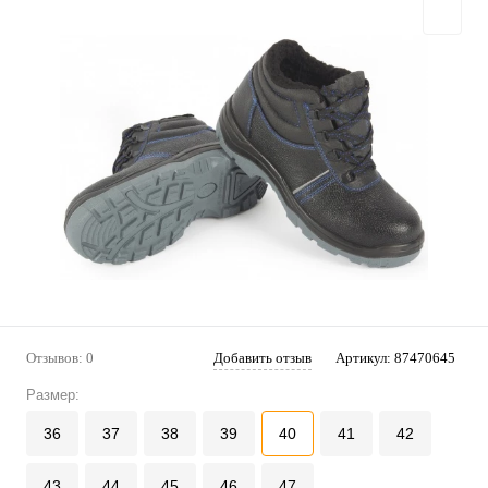
Отзывов: 0
Добавить отзыв
Артикул:
87470645
Размер:
36
37
38
39
40
41
42
43
44
45
46
47