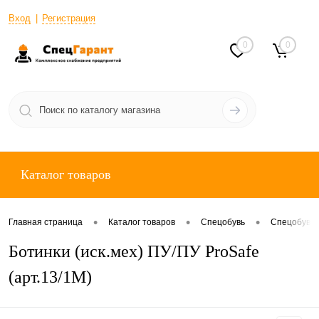
Вход
Регистрация
0
0
Каталог товаров
•
•
•
Главная страница
Каталог товаров
Спецобувь
Спецобувь 
Ботинки (иск.мех) ПУ/ПУ ProSafe
(арт.13/1М)