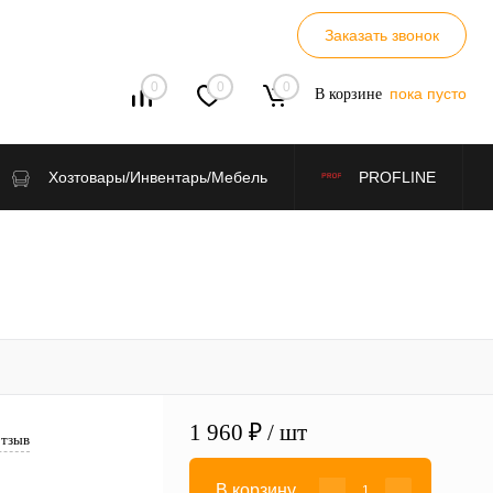
Заказать звонок
0
0
0
пока пусто
В корзине
Хозтовары/Инвентарь/Мебель
PROFLINE
1 960 ₽
/ шт
отзыв
В корзину