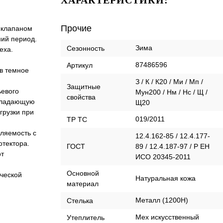
ХАРАКТЕРИСТИКИ:
Прочие
м клапаном
ний период.
Зима
Сезонность
еха.
87486596
Артикул
в темное
З / К / К20 / Ми / Мп /
Защитные
ьевого
Мун200 / Нм / Нс / Щ /
свойства
обладающую
Щ20
грузки при
019/2011
ТР ТС
ляемость с
12.4.162-85 / 12.4.177-
отектора.
ГОСТ
89 / 12.4.187-97 / Р ЕН
от
ИСО 20345-2011
Оcновной
ческой
Натуральная кожа
материал
Металл (1200Н)
Стелька
Мех искусственный
Утеплитель