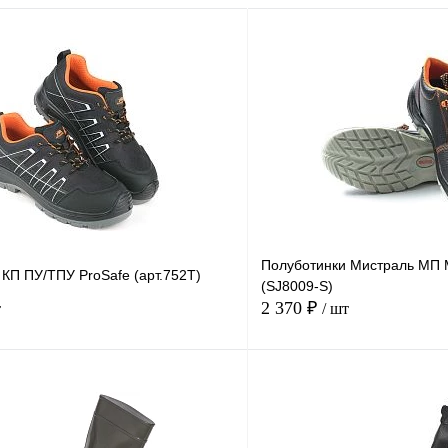
Полуботинки Мистраль МП
КП ПУ/ТПУ ProSafe (арт.752Т)
(SJ8009-S)
2 370 ₽
т
/ шт
В корзину
Купить в
Сравнение
Купить в