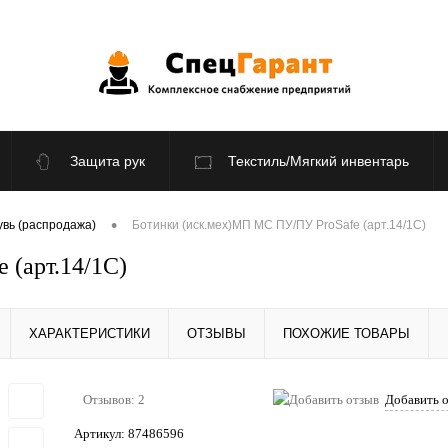
Защита рук
Текстиль/Мягкий инвентарь
По отраслям
Распродажа
•
вь (распродажа)
Ботинки (иск.мех)МП МС ПУ/ПУ ProSafe (арт.14/1С)
 (арт.14/1С)
ХАРАКТЕРИСТИКИ
ОТЗЫВЫ
ПОХОЖИЕ ТОВАРЫ
Отзывов: 2
Добавить 
Артикул:
87486596