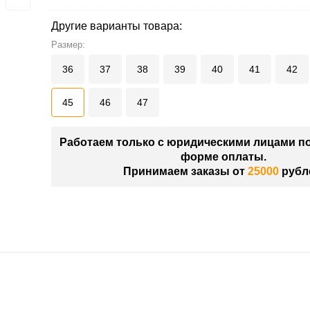
Другие варианты товара:
Размер:
36
37
38
39
40
41
42
45
46
47
Работаем только с юридическими лицами п
форме оплаты.
Принимаем заказы от
25000
рубл