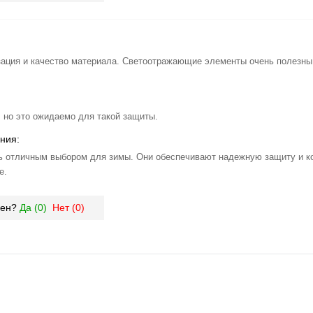
ация и качество материала. Светоотражающие элементы очень полезны
 но это ожидаемо для такой защиты.
ния:
ь отличным выбором для зимы. Они обеспечивают надежную защиту и к
е.
зен?
Да (
0
)
Нет (
0
)