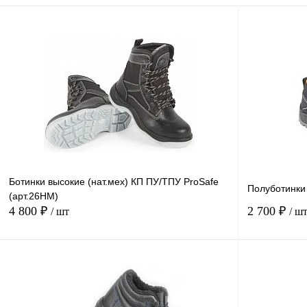
Ботинки высокие (нат.мех) КП ПУ/ТПУ ProSafe
Полуботинки 
(арт.26НМ)
4 800 ₽
2 700 ₽
/ шт
/ ш
В корзину
Купить в
Сравнение