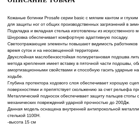
ОПИСАНИЕ ТОВАРА
Кожаные ботинки Prosafe серии basic c мягким кантом и глухи
для защиты ног от общих производственных загрязнений в зим
Подкладка и вкладная стелька изготовлены из искусственного м
Шнуровка обеспечивает комфортную адаптивную посадку.
Светоотражающие элементы повышают видимость работников 
время суток и на неосвещенной территории.
Двухслойная маслобензостойкая полиуретановая подошва лит
метода крепления имеет вставку в пяточной части подошвы, 
амортизационными свойствами и способную гасить ударные на
ходьбе.
Глубина протектора ходового слоя обеспечивает хорошую сцеп
поверхностями и препятствует скольжению за счет рельефа пр
Металлический подносок обеспечивает защиту пальцев стопы 
механических повреждений ударной прочностью до 200Дж.
Данная модель оснащена внутренней антипрокольной металли
стелькой 1100Н.
-высота 15 см