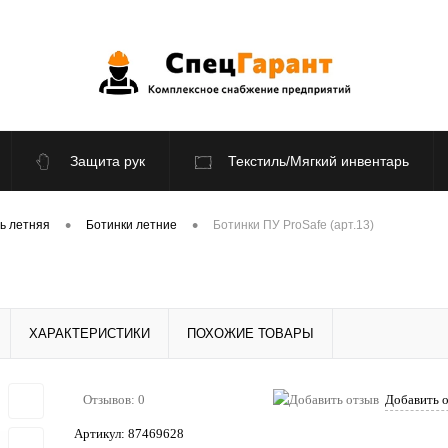
Защита рук
Текстиль/Мягкий инвентарь
По отраслям
Распродажа
•
•
ь летняя
Ботинки летние
Ботинки ПУ ProSafe (арт.13)
ХАРАКТЕРИСТИКИ
ПОХОЖИЕ ТОВАРЫ
Отзывов: 0
Добавить 
Артикул:
87469628