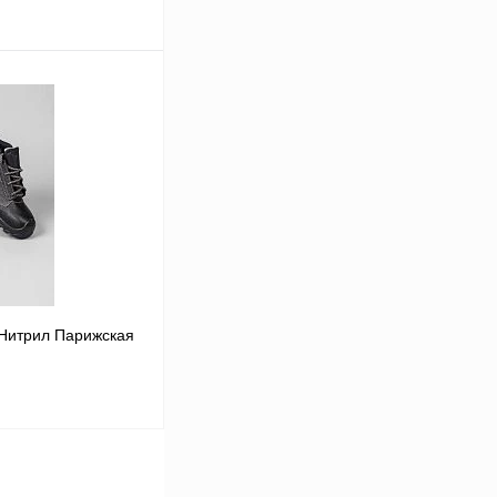
В корзину
Сравнение
В
аличии
39
43
/Нитрил Парижская
В корзину