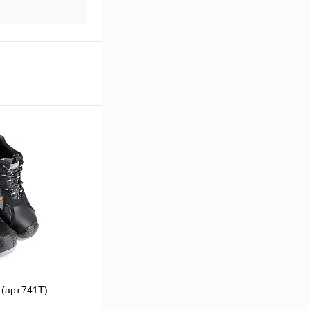
(арт.741Т)