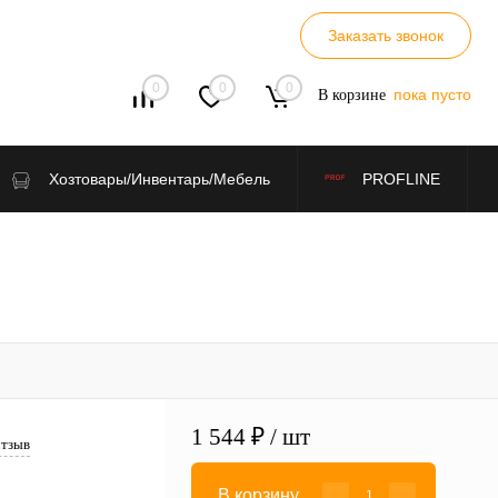
Заказать звонок
0
0
0
пока пусто
В корзине
Хозтовары/Инвентарь/Мебель
PROFLINE
1 544 ₽
/ шт
отзыв
В корзину