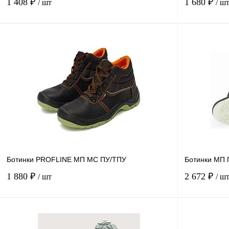
1 408 ₽
1 680 ₽
/ шт
/ ш
В корзину
Купить в
Сравнение
1 клик
1 клик
В избранное
Под заказ
Размер
Размер
40
37
48
38
39
37
47
49
45
50
43
Ботинки PROFLINE МП МС ПУ/ТПУ
Ботинки МП 
36
44
41
46
42
36
1 880 ₽
2 672 ₽
/ шт
/ ш
В корзину