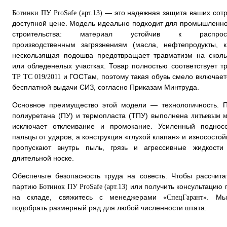
— это надежная защита ваших сотр
Ботинки ПУ ProSafe (арт.13)
доступной цене. Модель идеально подходит для промышленно
строительства: материал устойчив к распрост
производственным загрязнениям (масла, нефтепродукты, к
нескользящая подошва предотвращает травматизм на сколь
или обледенелых участках. Товар полностью соответствует т
и ГОСТам, поэтому такая обувь смело включает
ТР ТС 019/2011
бесплатной выдачи СИЗ, согласно Приказам Минтруда.
Основное преимущество этой модели — технологичность. 
полиуретана (ПУ) и термопласта (ТПУ) выполнена
литьевым 
исключает отклеивание и промокание. Усиленный поднос
пальцы от ударов, а конструкция «глухой клапан» и износостой
пропускают внутрь пыль, грязь и агрессивные жидкост
длительной носке.
Обеспечьте безопасность труда на совесть. Чтобы рассчита
партию
или получить консультацию 
Ботинок ПУ ProSafe (арт.13)
на складе, свяжитесь с менеджерами
. Мы
«СпецГарант»
подобрать размерный ряд для любой численности штата.