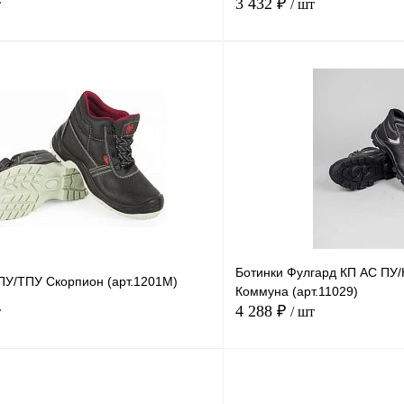
3 432 ₽
т
/ шт
В корзину
Купить в
Сравнение
Купить в
1 клик
В избранное
В
В избранное
наличии
н
Размер
38
39
47
46
40
37
38
Ботинки Фулгард КП АС ПУ
ПУ/ТПУ Скорпион (арт.1201М)
41
42
Коммуна (арт.11029)
4 288 ₽
т
/ шт
В корзину