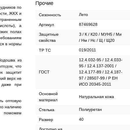
Прочие
удников по
сти, ЖКХ и
Лето
Сезонность
раненным
87469628
Артикул
ислоты), а
зких полах
Защитные
З / К / К20 / МУН5 / Ми
ребованиям
свойства
/ Нм / Нс / Щ / Щ20
ся в нормы
019/2011
ТР ТС
12.4.032-95 / 12.4.033-
Подошва из
95 / 12.4.137-2001 /
, что
методом
ГОСТ
12.4.177-89 / 12.4.187-
ок защитит
97 / 28507-99 / Р ЕН
кий верх не
ИСО 20345-2011
и даже при
Оcновной
Натуральная кожа
материал
ть оптовую
по наличию
Полиуретан
Стелька
 поможем
40
Размер
Доступно на