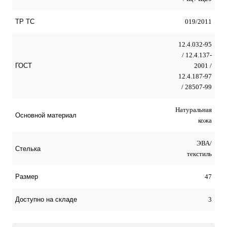
019/2011
ТР ТС
12.4.032-95
/ 12.4.137-
2001 /
ГОСТ
12.4.187-97
/ 28507-99
Натуральная
Оcновной материал
кожа
ЭВА/
Стелька
текстиль
47
Размер
3
Доступно на складе