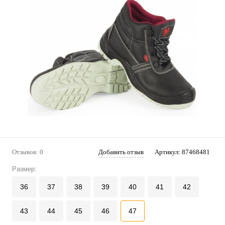
Отзывов: 0
Добавить отзыв
Артикул:
87468481
Размер:
36
37
38
39
40
41
42
43
44
45
46
47