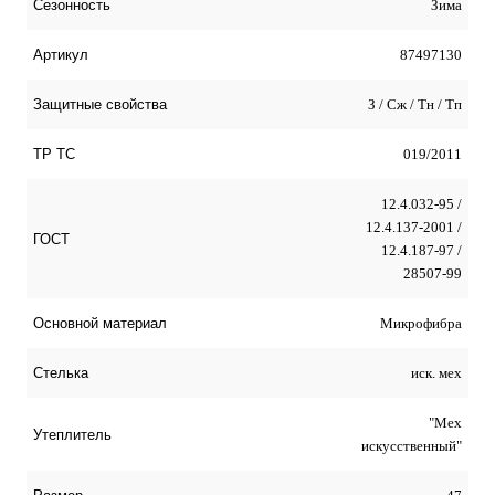
Зима
Сезонность
87497130
Артикул
З / Сж / Тн / Тп
Защитные свойства
019/2011
ТР ТС
12.4.032-95 /
12.4.137-2001 /
ГОСТ
12.4.187-97 /
28507-99
Микрофибра
Оcновной материал
иск. мех
Стелька
"Мех
Утеплитель
искусственный"