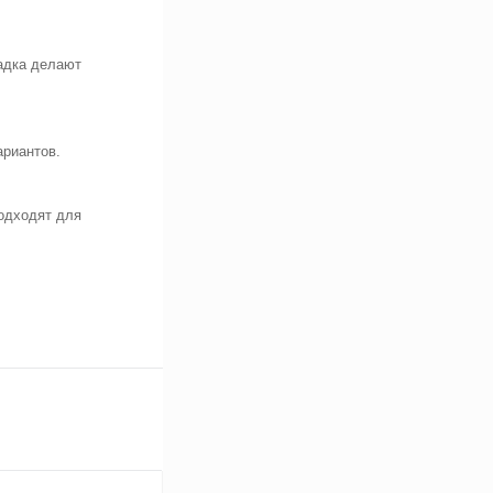
адка делают
ариантов.
одходят для