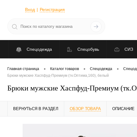
Вход
Регистрация
Спецодежда
Спецобувь
СИЗ
•
•
•
Главная страница
Каталог товаров
Спецодежда
Спецод
Брюки мужские Хаспфуд-Премиум (тк.Оптима,160), белый
Брюки мужские Хаспфуд-Премиум (тк.Оп
ВЕРНУТЬСЯ В РАЗДЕЛ
ОБЗОР ТОВАРА
ОПИСАНИЕ