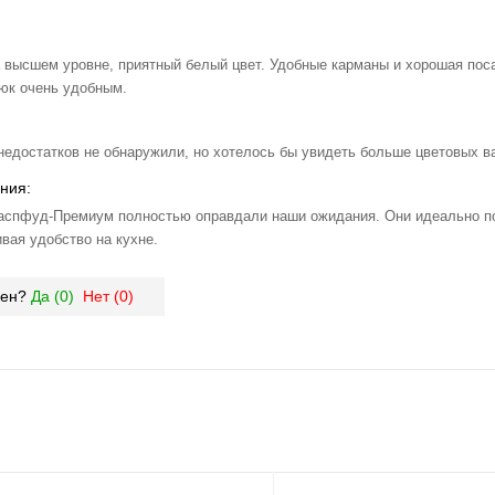
а высшем уровне, приятный белый цвет. Удобные карманы и хорошая пос
юк очень удобным.
 недостатков не обнаружили, но хотелось бы увидеть больше цветовых в
ния:
аспфуд-Премиум полностью оправдали наши ожидания. Они идеально п
вая удобство на кухне.
зен?
Да (
0
)
Нет (
0
)