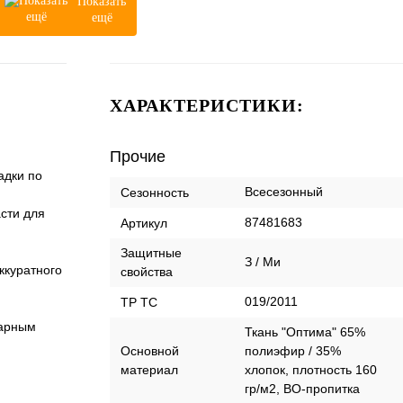
Показать
ещё
ХАРАКТЕРИСТИКИ:
Прочие
адки по
Всесезонный
Сезонность
асти для
87481683
Артикул
Защитные
З / Ми
ккуратного
свойства
019/2011
ТР ТС
варным
Ткань "Оптима" 65%
Основной
полиэфир / 35%
материал
хлопок, плотность 160
гр/м2, ВО-пропитка