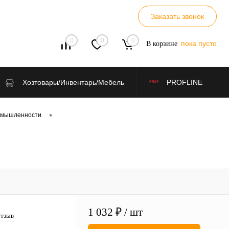
Заказать звонок
0
0
0
пока пусто
В корзине
Хозтовары/Инвентарь/Мебель
PROFLINE
•
омышленности
1 032 ₽
/ шт
отзыв