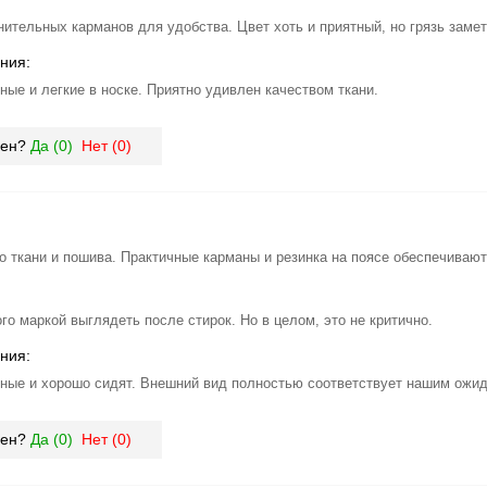
нительных карманов для удобства. Цвет хоть и приятный, но грязь замет
ния:
ные и легкие в носке. Приятно удивлен качеством ткани.
зен?
Да (
0
)
Нет (
0
)
о ткани и пошива. Практичные карманы и резинка на поясе обеспечиваю
о маркой выглядеть после стирок. Но в целом, это не критично.
ния:
ные и хорошо сидят. Внешний вид полностью соответствует нашим ожи
зен?
Да (
0
)
Нет (
0
)