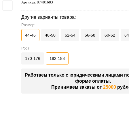
Артикул:
87481683
Другие варианты товара:
Размер:
44-46
48-50
52-54
56-58
60-62
64
Рост:
170-176
182-188
Работаем только с юридическими лицами п
форме оплаты.
Принимаем заказы от
25000
рубл