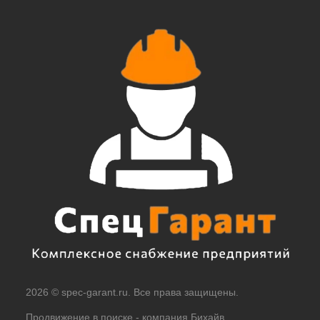
2026 © spec-garant.ru. Все права защищены.
Продвижение в поиске -
компания Бихайв