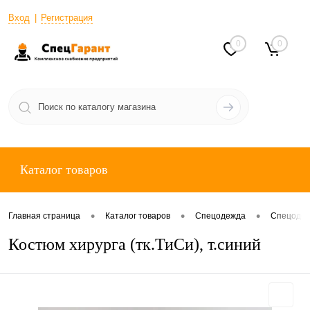
Вход
Регистрация
0
0
Каталог товаров
•
•
•
Главная страница
Каталог товаров
Спецодежда
Спецодеж
Костюм хирурга (тк.ТиСи), т.синий