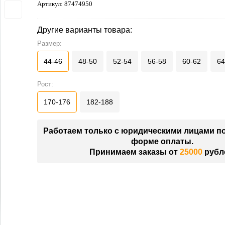
Артикул:
87474950
Другие варианты товара:
Размер:
44-46
48-50
52-54
56-58
60-62
64
Рост:
170-176
182-188
Работаем только с юридическими лицами п
форме оплаты.
Принимаем заказы от
25000
рубл