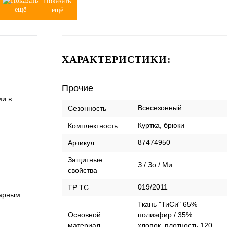
Показать
ещё
ХАРАКТЕРИСТИКИ:
Прочие
ми в
Всесезонный
Сезонность
Куртка, брюки
Комплектность
87474950
Артикул
Защитные
З / Зо / Ми
свойства
019/2011
ТР ТС
варным
Ткань "ТиСи" 65%
Основной
полиэфир / 35%
материал
хлопок, плотность 120