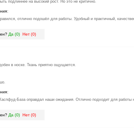
ыть подлиннее на высокий рост. Но это не критично.
ния:
равился, отлично подошёл для работы. Удобный и практичный, качестве
зен?
Да (
0
)
Нет (
0
)
добен в носке. Ткань приятно ощущается.
шо.
ния:
аспфуд-База оправдал наши ожидания. Отлично подходит для работы н
зен?
Да (
0
)
Нет (
0
)