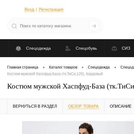
Вход
Регистрация
Спецодежда
Спецобувь
СИЗ
•
•
•
Главная страница
Каталог товаров
Спецодежда
Спецод
Костюм мужской Хаспфуд-База (тк.ТиСи,120), бордовый
Костюм мужской Хаспфуд-База (тк.ТиСи
ВЕРНУТЬСЯ В РАЗДЕЛ
ОБЗОР ТОВАРА
ОПИСАНИЕ