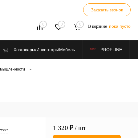
Заказать звонок
0
0
0
пока пусто
В корзине
Хозтовары/Инвентарь/Мебель
PROFLINE
•
омышленности
1 320 ₽
/ шт
отзыв