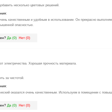
добавить несколько цветовых решений.
ния:
очень качественным и удобным в использовании. Он прекрасно выполняе
вышенной опасностью.
зен?
Да (
0
)
Нет (
0
)
от электричества. Хорошая прочность материала.
ть за чистотой.
ния:
ческий оказался очень качественным. Используем в помещении с повыш
зен?
Да (
0
)
Нет (
0
)