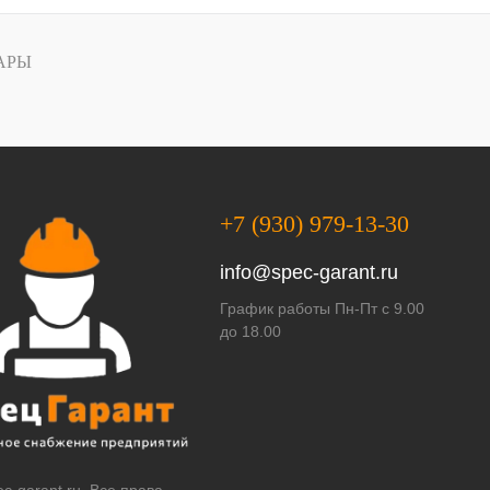
АРЫ
+7 (930) 979-13-30
info@spec-garant.ru
График работы Пн-Пт с 9.00
до 18.00
c-garant.ru. Все права