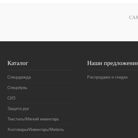
Купить в
Сравнение
1 клик
1 клик
СА
В избранное
В
наличии
Размер
47
42
Каталог
Наши предложени
Спецодежда
Распродажи и скидки
Спецобувь
СИЗ
Защита рук
Текстиль/Мягкий инвентарь
Хозтовары/Инвентарь/Мебель