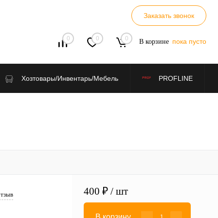
Заказать звонок
0
0
0
пока пусто
В корзине
Хозтовары/Инвентарь/Мебель
PROFLINE
400 ₽
/ шт
отзыв
В корзину