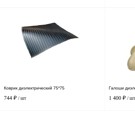
В корзину
Купить в
Сравнение
1 клик
1 клик
В избранное
В
наличии
Размер
4
3
2
Коврик диэлектрический 75*75
Галоши диэл
744 ₽
1 400 ₽
/ шт
/ ш
В корзину