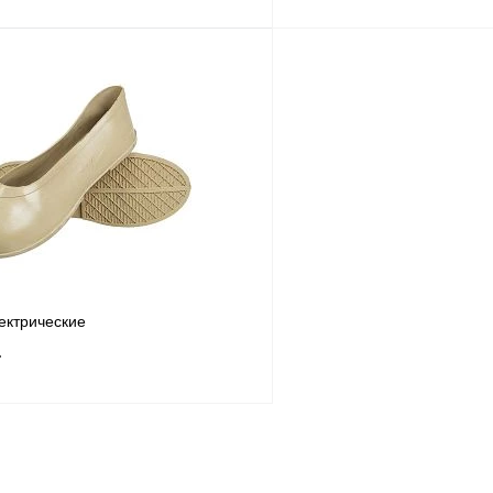
В корзину
Купить в
Сравнение
Купить в
1 клик
В избранное
В
В избранное
наличии
н
Размер
45
43
44
ектрические
т
В корзину