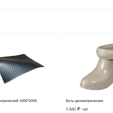
ектрический 1000*1000
Боты диэлектрические
1 641 ₽
т
/ шт