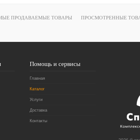
Купить в
Сравнение
МЫЕ ПРОДАВАЕМЫЕ ТОВАРЫ
ПРОСМОТРЕННЫЕ ТОВ
В избранное
Под заказ
45
43
44
46
я
Помощь и сервисы
Главная
Каталог
Услуги
Доставка
Контакты
2026 © spe