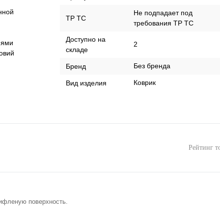
нной
Не подпадает под
ТР ТС
требования ТР ТС
Доступно на
иями
2
складе
ловий
Без бренда
Бренд
Коврик
Вид изделия
Рейтинг т
ифленую поверхность.