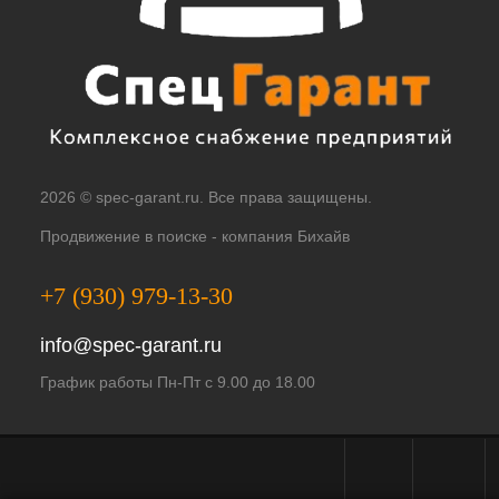
2026 © spec-garant.ru. Все права защищены.
Продвижение в поиске -
компания Бихайв
+7 (930) 979-13-30
info@spec-garant.ru
График работы Пн-Пт с 9.00 до 18.00
Telegram - чат
WhatsApp -