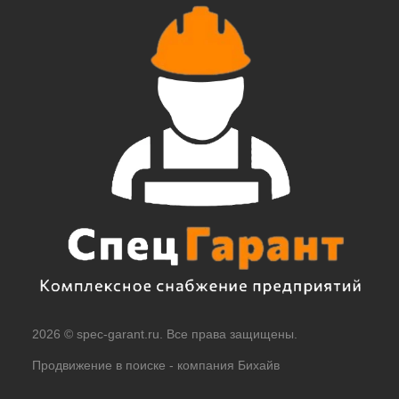
2026 © spec-garant.ru. Все права защищены.
Продвижение в поиске -
компания Бихайв