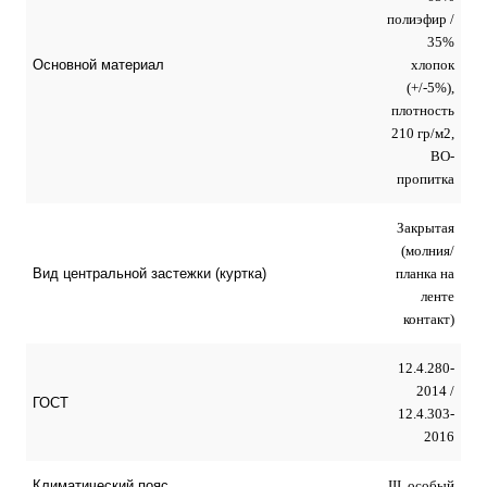
полиэфир /
35%
хлопок
Основной материал
(+/-5%),
плотность
210 гр/м2,
ВО-
пропитка
Закрытая
(молния/
планка на
Вид центральной застежки (куртка)
ленте
контакт)
12.4.280-
2014 /
ГОСТ
12.4.303-
2016
III, особый
Климатический пояс