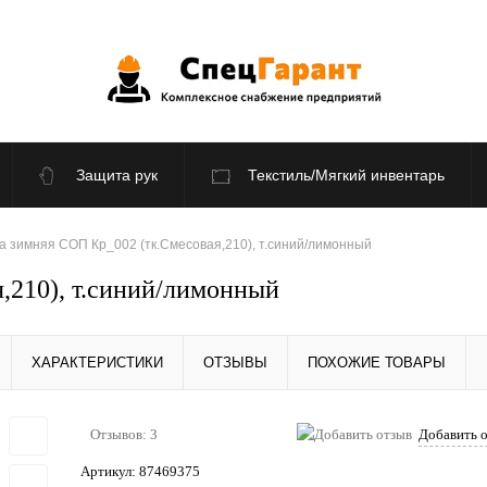
Защита рук
Текстиль/Мягкий инвентарь
По отраслям
Распродажа
а зимняя СОП Кр_002 (тк.Смесовая,210), т.синий/лимонный
,210), т.синий/лимонный
ХАРАКТЕРИСТИКИ
ОТЗЫВЫ
ПОХОЖИЕ ТОВАРЫ
Отзывов: 3
Добавить 
Артикул:
87469375