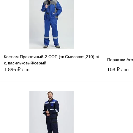
Костюм Практичный-2 СОП (тк.Смесовая,210) п/
Перчатки Arm
к, васильковый/серый
1 896 ₽
108 ₽
/ шт
/ шт
В корзину
Купить в
Сравнение
1 клик
1 клик
В избранное
В
наличии