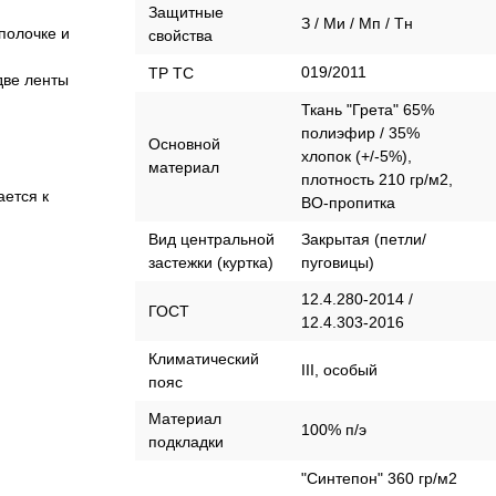
Защитные
З / Ми / Мп / Тн
полочке и
свойства
019/2011
ТР ТС
две ленты
Ткань "Грета" 65%
полиэфир / 35%
Основной
хлопок (+/-5%),
материал
плотность 210 гр/м2,
ается к
ВО-пропитка
Вид центральной
Закрытая (петли/
застежки (куртка)
пуговицы)
12.4.280-2014 /
ГОСТ
12.4.303-2016
Климатический
III, особый
пояс
Материал
100% п/э
подкладки
"Синтепон" 360 гр/м2