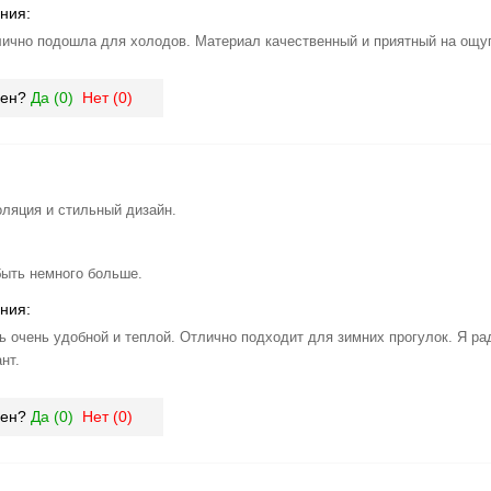
ния:
лично подошла для холодов. Материал качественный и приятный на ощу
зен?
Да (
0
)
Нет (
0
)
ляция и стильный дизайн.
ыть немного больше.
ния:
ь очень удобной и теплой. Отлично подходит для зимних прогулок. Я ра
нт.
зен?
Да (
0
)
Нет (
0
)