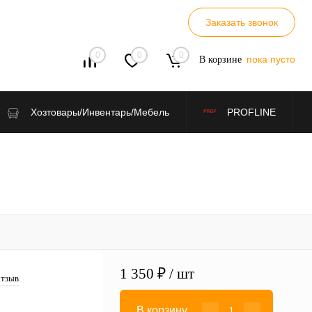
Заказать звонок
0
0
0
пока пусто
В корзине
Хозтовары/Инвентарь/Мебель
PROFLINE
1 350 ₽
/ шт
отзыв
В корзину