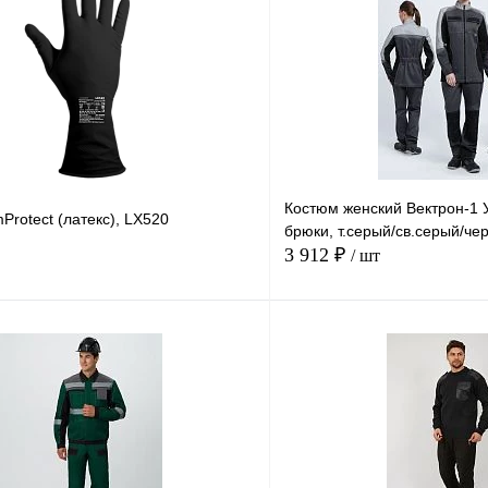
Костюм женский Вектрон-1 У
Protect (латекс), LX520
брюки, т.серый/св.серый/че
3 912 ₽
/ шт
В корзину
Купить в
Сравнение
Купить в
1 клик
В избранное
В
В избранное
наличии
н