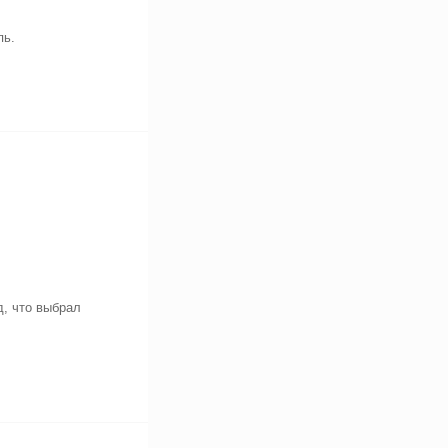
пь.
д, что выбрал