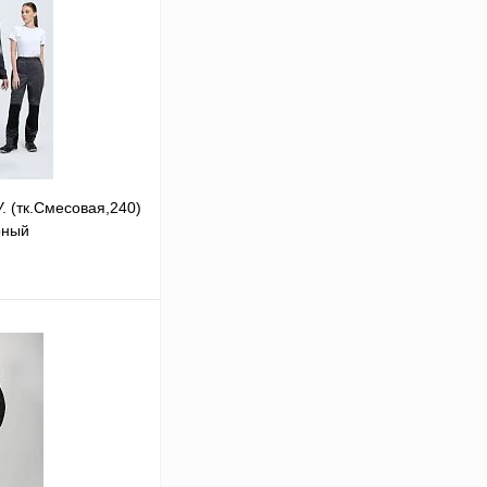
. (тк.Смесовая,240)
рный
В корзину
Сравнение
В
аличии