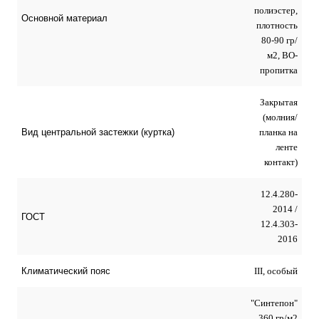
полиэстер,
Основной материал
плотность
80-90 гр/
м2, ВО-
пропитка
Закрытая
(молния/
планка на
Вид центральной застежки (куртка)
ленте
контакт)
12.4.280-
2014 /
ГОСТ
12.4.303-
2016
III, особый
Климатический пояс
"Синтепон"
360 гр/м2