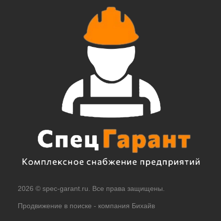
2026 © spec-garant.ru. Все права защищены.
Продвижение в поиске -
компания Бихайв