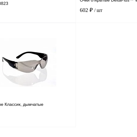
Очки открытые DeltaPlus
18823
602 ₽
/ шт
В корзину
Купить в
Сравнение
Купить в
1 клик
В избранное
В
В избранное
наличии
н
ые Классик, дымчатые