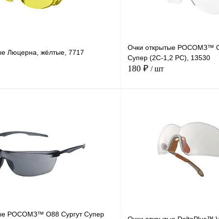
Очки открытые РОСОМЗ™ 
ые Люцерна, жёлтые, 7717
Супер (2С-1,2 PC), 13530
180 ₽
/ шт
В корзину
Купить в
Сравнение
Купить в
1 клик
В избранное
В
В избранное
наличии
н
ые РОСОМЗ™ О88 Сургут Супер