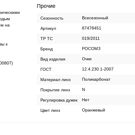
Прочие
рическими
Всесезонный
Сезонность
ердым
ем на
87478451
Артикул
019/2011
ТР ТС
вы к
РОСОМЗ
Бренд
Очки
Вид изделия
00807)
12.4.230.1-2007
ГОСТ
Поликарбонат
Материал линз
N
Покрытие линз
Нет
Регулировка дужек
Оранжевый
Цвет линз