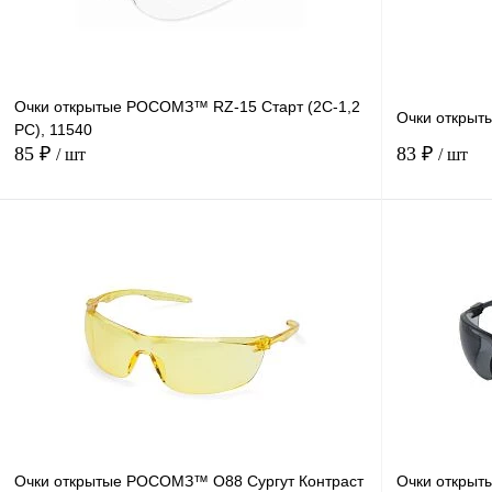
Очки открытые РОСОМЗ™ RZ-15 Старт (2С-1,2
Очки открыт
PС), 11540
85 ₽
83 ₽
/ шт
/ шт
В корзину
Купить в
Сравнение
1 клик
1 клик
В избранное
Под заказ
Очки открытые РОСОМЗ™ О88 Сургут Контраст
Очки открыт