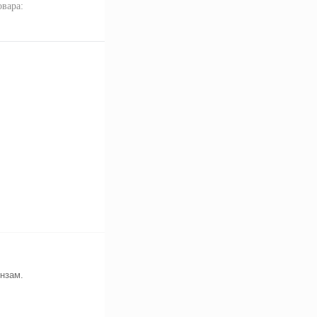
овара:
нзам.