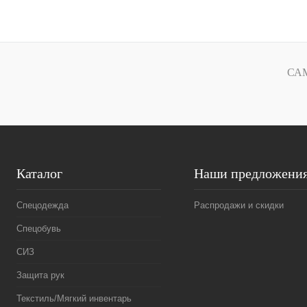
В корзину
Купить в
Сравнение
1 клик
1 клик
СА
В избранное
В
наличии
Каталог
Наши предложени
Спецодежда
Распродажи и скидки
Спецобувь
СИЗ
Защита рук
Текстиль/Мягкий инвентарь