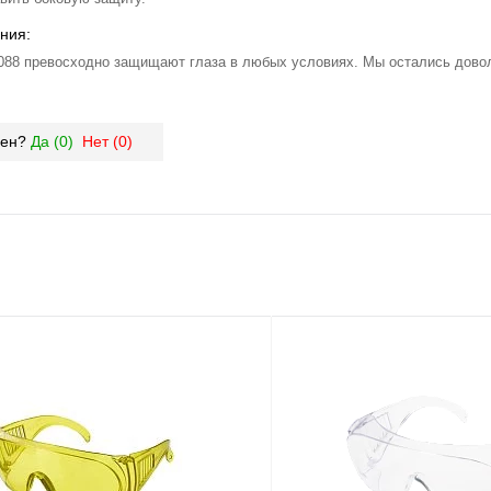
ния:
8 превосходно защищают глаза в любых условиях. Мы остались довол
зен?
Да (
0
)
Нет (
0
)