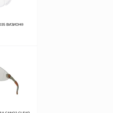
О35 ВИЗИОН®
В корзину
Сравнение
В
аличии