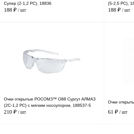
Супер (2-1,2 РС), 18836
(5-2,5 РС), 
188 ₽
188 ₽
/ шт
/ шт
В корзину
Купить в
Сравнение
1 клик
1 клик
В избранное
В
наличии
Очки открытые РОСОМЗ™ О88 Сургут АЛМАЗ
Очки открыт
(2С-1,2 PC) с мягким носоупором, 188537-5
210 ₽
61 ₽
/ шт
/ шт