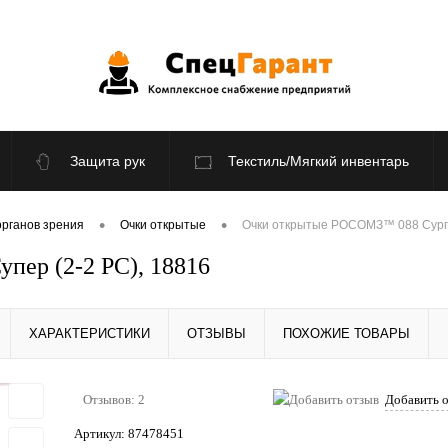
Защита рук
Текстиль/Мягкий инвентарь
По отраслям
Распродажа
•
•
органов зрения
Очки открытые
Очки открытые РОСОМЗ™ 088 Сургут
ер (2-2 PС), 18816
ХАРАКТЕРИСТИКИ
ОТЗЫВЫ
ПОХОЖИЕ ТОВАРЫ
Отзывов: 2
Добавить 
Артикул:
87478451