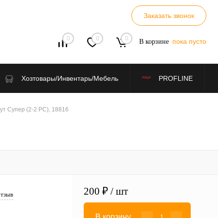
Заказать звонок
0
0
0
пока пусто
В корзине
Хозтовары/Инвентарь/Мебель
PROFLINE
 Супер (2-2 PС), 18816
200 ₽
/ шт
отзыв
В корзину